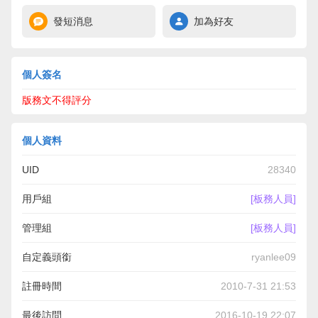
發短消息
加為好友
個人簽名
版務文不得評分
個人資料
UID
28340
用戶組
[板務人員]
管理組
[板務人員]
自定義頭銜
ryanlee09
註冊時間
2010-7-31 21:53
最後訪問
2016-10-19 22:07