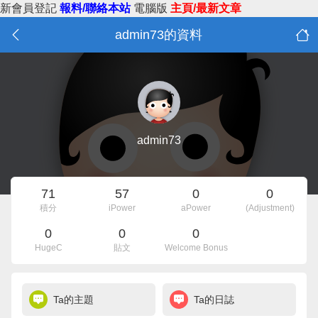
新會員登記
報料/聯絡本站
電腦版
主頁/最新文章
admin73的資料
admin73
71
57
0
0
積分
iPower
aPower
(Adjustment)
0
0
0
HugeC
貼文
Welcome Bonus
Ta的主題
Ta的日誌