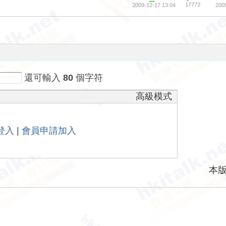
17773
2009-12-17 13:04
200
還可輸入
80
個字符
高級模式
登入
|
會員申請加入
本