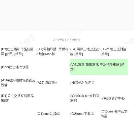
ADVERTISEMENT
(B3)巴士攝影作品貼圖
(B3i)即拍即貼 -手機相
(B4)兩岸三地巴士討
(B5)外地巴士討論
區
[熱門]
[精華]
&翻拍Mon相
論
[精華]
[精華]
(V)私家車,商用車,政府及特種車輛
[精
(B22)巴士迷吹水區
華]
食
(A16)建築物機電裝置及
(A19)問路專區
(N)其他討論題目
設備
(D1)公共交通有關商品
(Y)hkitalk.net會員福
(Z)站務資源中心
[精華]
利部
(O3)omsi教學及求
(O1)omsi討論區
(O2)omsi下載區
助區