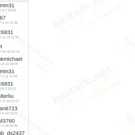
min31
6-6-7 23:05
67
7-2-14 15:30
C6831
0-11-24 11:55
yl
0-10-30 22:14
kmichael
5-8-10 08:59
min31
7-1-11 22:45
C6831
0-5-2 00:22
lterliu
9-11-28 03:27
an6723
6-8-24 03:53
M3760
7-2-28 06:00
mb_dx2437