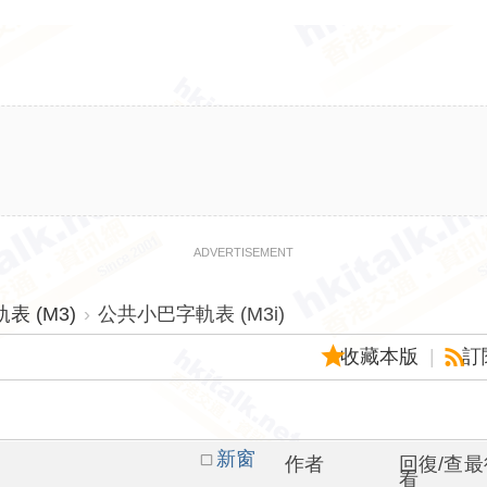
ADVERTISEMENT
 (M3)
›
公共小巴字軌表 (M3i)
收藏本版
|
訂
新窗
作者
回復/查
最
看