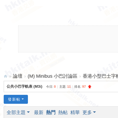
»
論壇
›
(M) Minibus 小巴討論區
›
香港小型巴士字軌表
hk
公共小巴字軌表 (M3i)
今日:
0
|
主題:
11
|
排名:
97
ita
lk.
發新帖
ne
全部主題
最新
熱門
熱帖
精華
更多
t