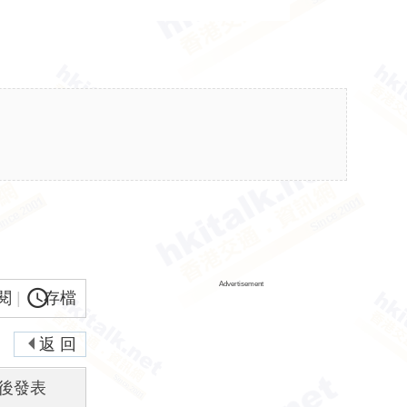
Advertisement
閱
|
存檔
返 回
後發表