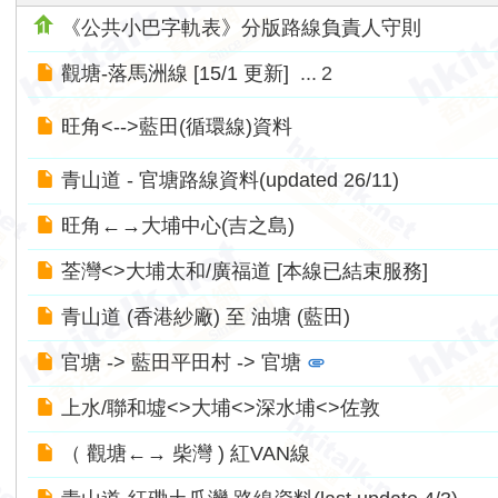
香
《公共小巴字軌表》分版路線負責人守則
港
觀塘-落馬洲線 [15/1 更新]
...
2
交
通
旺角<-->藍田(循環線)資料
資
訊
青山道 - 官塘路線資料(updated 26/11)
網
旺角←→大埔中心(吉之島)
荃灣<>大埔太和/廣福道 [本線已結束服務]
青山道 (香港紗廠) 至 油塘 (藍田)
官塘 -> 藍田平田村 -> 官塘
上水/聯和墟<>大埔<>深水埔<>佐敦
（ 觀塘←→ 柴灣 ) 紅VAN線