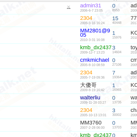
admin31
ad
0
隱
8953
2006-6-7 23:05
200
藏
置
2304
77
15
頂
40448
2005-3-16 16:24
201
帖
MM2801@9
K
1
05
15976
201
2010-3-31 16:08
kmb_dx2437
to
3
14604
2009-12-7 13:23
201
cmkmichael
cm
0
27106
2005-8-10 08:59
200
2304
ad
7
19364
2005-7-19 09:36
200
大傻哥
K
1
16965
2009-8-19 16:42
201
walterliu
wa
0
13735
2009-11-28 03:27
200
2304
ch
3
30002
2005-10-13 13:01
200
MM3760
M
0
13703
2007-2-28 06:00
200
kmb_dx2437
k
0