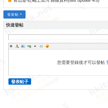
青山道-紅磡土瓜灣 路線資料(last update 4/3)
發新帖
快速發帖
您需要登錄後才可以發帖
發表帖子