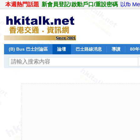
本週熱門話題
新會員登記/啟動戶口/重設密碼
以fb M
(B) Bus 巴士討論區
論壇
巴士路線消息
導讀
80
飛行報告
日誌
保留巴士
分享
記錄