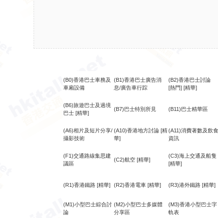
(B0)香港巴士車務及
(B1)香港巴士廣告消
(B2)香港巴士討論
車廂設備
息/廣告車行踪
[熱門]
[精華]
(B6)旅遊巴士及過境
(B7)巴士特別所見
(B11)巴士精華區
巴士
[精華]
(A6)相片及短片分享/
(A10)香港地方討論
[精
(A11)消費著數及飲
攝影技術
華]
資訊
(F1)交通路線集思建
(C3)海上交通及船隻
(C2)航空
[精華]
議區
[精華]
(R1)香港鐵路
[精華]
(R2)香港電車
[精華]
(R3)港外鐵路
[精華]
(M1)小型巴士綜合討
(M2)小型巴士多媒體
(M3)香港小型巴士字
論
分享區
軌表