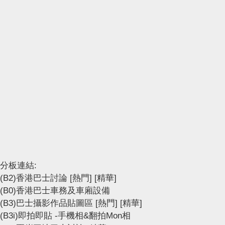
分板連結:
(B2)香港巴士討論
[熱門]
[精華]
(B0)香港巴士車務及車廂設備
(B3)巴士攝影作品貼圖區
[熱門]
[精華]
(B3i)即拍即貼 -手機相&翻拍Mon相