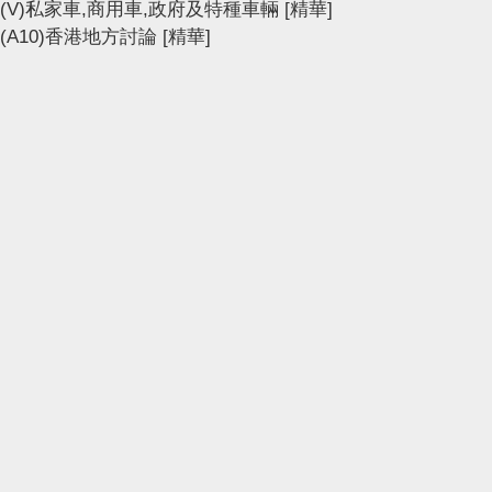
(V)私家車,商用車,政府及特種車輛
[精華]
(A10)香港地方討論
[精華]