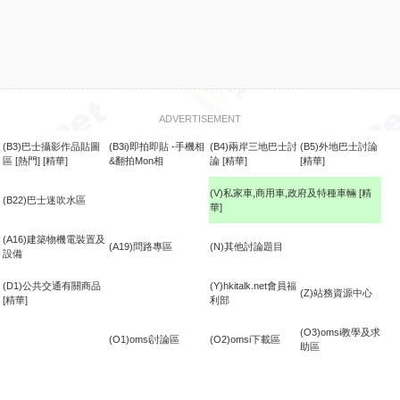
ADVERTISEMENT
(B3)巴士攝影作品貼圖
(B3i)即拍即貼 -手機相
(B4)兩岸三地巴士討
(B5)外地巴士討論
區
[熱門]
[精華]
&翻拍Mon相
論
[精華]
[精華]
(V)私家車,商用車,政府及特種車輛
[精
(B22)巴士迷吹水區
華]
食
(A16)建築物機電裝置及
(A19)問路專區
(N)其他討論題目
設備
(D1)公共交通有關商品
(Y)hkitalk.net會員福
(Z)站務資源中心
[精華]
利部
(O3)omsi教學及求
(O1)omsi討論區
(O2)omsi下載區
助區