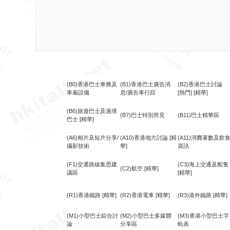
(B0)香港巴士車務及
(B1)香港巴士廣告消
(B2)香港巴士討論
車廂設備
息/廣告車行踪
[熱門]
[精華]
(B6)旅遊巴士及過境
(B7)巴士特別所見
(B11)巴士精華區
巴士
[精華]
(A6)相片及短片分享/
(A10)香港地方討論
[精
(A11)消費著數及飲
攝影技術
華]
資訊
(F1)交通路線集思建
(C3)海上交通及船隻
(C2)航空
[精華]
議區
[精華]
(R1)香港鐵路
[精華]
(R2)香港電車
[精華]
(R3)港外鐵路
[精華]
(M1)小型巴士綜合討
(M2)小型巴士多媒體
(M3)香港小型巴士字
論
分享區
軌表