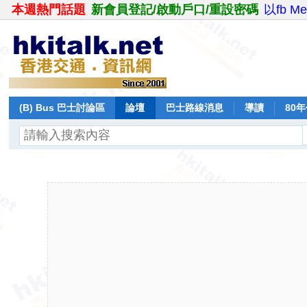
本週熱門話題
新會員登記/啟動戶口/重設密碼
以fb M
(B) Bus 巴士討論區
論壇
巴士路線消息
導讀
80
飛行報告
日誌
保留巴士
分享
記錄