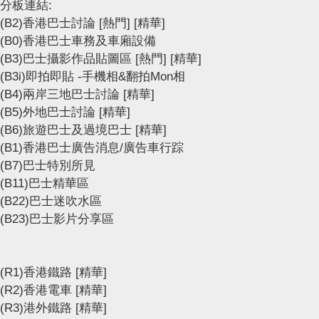
分板連結:
(B2)香港巴士討論
[熱門]
[精華]
(B0)香港巴士車務及車廂設備
(B3)巴士攝影作品貼圖區
[熱門]
[精華]
(B3i)即拍即貼 -手機相&翻拍Mon相
(B4)兩岸三地巴士討論
[精華]
(B5)外地巴士討論
[精華]
(B6)旅遊巴士及過境巴士
[精華]
(B1)香港巴士廣告消息/廣告車行踪
(B7)巴士特別所見
(B11)巴士精華區
(B22)巴士迷吹水區
(B23)巴士影片分享區
(R1)香港鐵路
[精華]
(R2)香港電車
[精華]
(R3)港外鐵路
[精華]