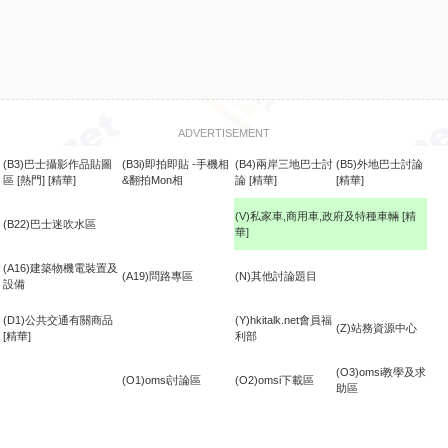
ADVERTISEMENT
(B3)巴士攝影作品貼圖
(B3i)即拍即貼 -手機相
(B4)兩岸三地巴士討
(B5)外地巴士討論
區
[熱門]
[精華]
&翻拍Mon相
論
[精華]
[精華]
(V)私家車,商用車,政府及特種車輛
[精
(B22)巴士迷吹水區
華]
食
(A16)建築物機電裝置及
(A19)問路專區
(N)其他討論題目
設備
(D1)公共交通有關商品
(Y)hkitalk.net會員福
(Z)站務資源中心
[精華]
利部
(O3)omsi教學及求
(O1)omsi討論區
(O2)omsi下載區
助區