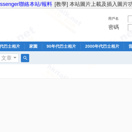
essenger聯絡本站/報料
[教學] 本站圖片上載及插入圖片
用戶名
密碼
年代巴士相片
家園
90年代巴士相片
2000年代巴士相片
文章
搜
索