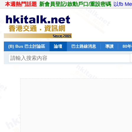
本週熱門話題
新會員登記/啟動戶口/重設密碼
以fb M
(B) Bus 巴士討論區
論壇
巴士路線消息
導讀
80
飛行報告
日誌
保留巴士
分享
記錄