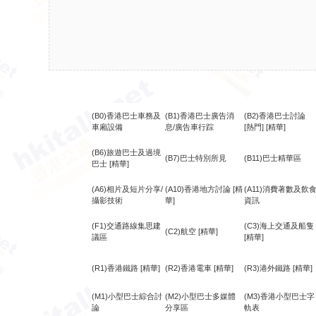
(B0)香港巴士車務及
(B1)香港巴士廣告消
(B2)香港巴士討論
車廂設備
息/廣告車行踪
[熱門]
[精華]
(B6)旅遊巴士及過境
(B7)巴士特別所見
(B11)巴士精華區
巴士
[精華]
(A6)相片及短片分享/
(A10)香港地方討論
[精
(A11)消費著數及飲
攝影技術
華]
資訊
(F1)交通路線集思建
(C3)海上交通及船隻
(C2)航空
[精華]
議區
[精華]
(R1)香港鐵路
[精華]
(R2)香港電車
[精華]
(R3)港外鐵路
[精華]
(M1)小型巴士綜合討
(M2)小型巴士多媒體
(M3)香港小型巴士字
論
分享區
軌表