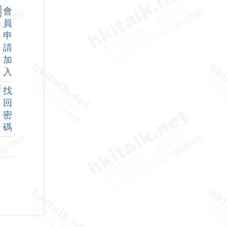
會
員
申
請
加
入
找
回
密
碼