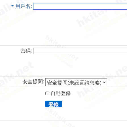
用戶名
密碼:
安全提問:
自動登錄
登錄