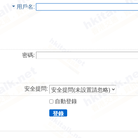
用戶名
密碼:
安全提問:
自動登錄
登錄