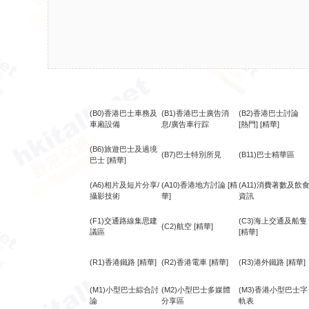
(B0)香港巴士車務及
(B1)香港巴士廣告消
(B2)香港巴士討論
車廂設備
息/廣告車行踪
[熱門]
[精華]
(B6)旅遊巴士及過境
(B7)巴士特別所見
(B11)巴士精華區
巴士
[精華]
(A6)相片及短片分享/
(A10)香港地方討論
[精
(A11)消費著數及飲
攝影技術
華]
資訊
(F1)交通路線集思建
(C3)海上交通及船隻
(C2)航空
[精華]
議區
[精華]
(R1)香港鐵路
[精華]
(R2)香港電車
[精華]
(R3)港外鐵路
[精華]
(M1)小型巴士綜合討
(M2)小型巴士多媒體
(M3)香港小型巴士字
論
分享區
軌表