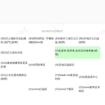
ADVERTISEMENT
(B3)巴士攝影作品貼圖
(B3i)即拍即貼 -手機相
(B4)兩岸三地巴士討
(B5)外地巴士討論
區
[熱門]
[精華]
&翻拍Mon相
論
[精華]
[精華]
(V)私家車,商用車,政府及特種車輛
[精
(B22)巴士迷吹水區
華]
食
(A16)建築物機電裝置及
(A19)問路專區
(N)其他討論題目
設備
(D1)公共交通有關商品
(Y)hkitalk.net會員福
(Z)站務資源中心
[精華]
利部
(O3)omsi教學及求
(O1)omsi討論區
(O2)omsi下載區
助區