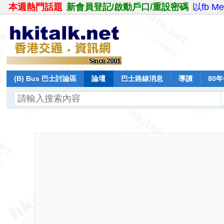
本週熱門話題
新會員登記/啟動戶口/重設密碼
以fb M
(B) Bus 巴士討論區
論壇
巴士路線消息
導讀
80
飛行報告
日誌
保留巴士
分享
記錄