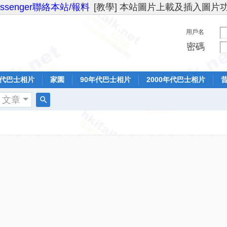
essenger聯絡本站/報料
[教學] 本站圖片上載及插入圖片
用戶名
密碼
年代巴士相片
家園
90年代巴士相片
2000年代巴士相片
文章
搜
索