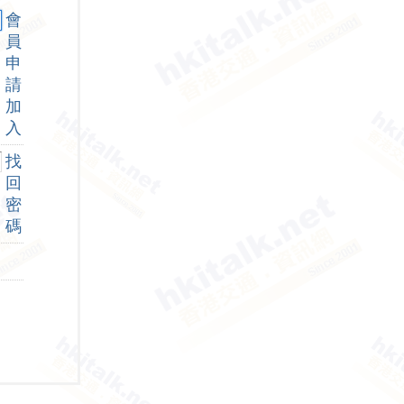
會
員
申
請
加
入
找
回
密
碼