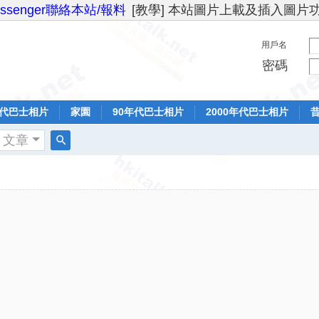
essenger聯絡本站/報料
[教學] 本站圖片上載及插入圖片
用戶名
密碼
年代巴士相片
家園
90年代巴士相片
2000年代巴士相片
文章
搜
索