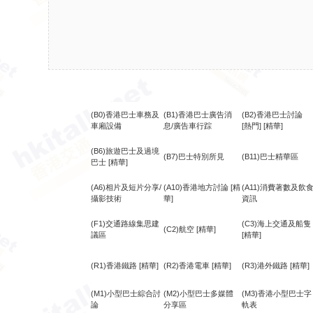
(B0)香港巴士車務及
(B1)香港巴士廣告消
(B2)香港巴士討論
車廂設備
息/廣告車行踪
[熱門]
[精華]
(B6)旅遊巴士及過境
(B7)巴士特別所見
(B11)巴士精華區
巴士
[精華]
(A6)相片及短片分享/
(A10)香港地方討論
[精
(A11)消費著數及飲
攝影技術
華]
資訊
(F1)交通路線集思建
(C3)海上交通及船隻
(C2)航空
[精華]
議區
[精華]
(R1)香港鐵路
[精華]
(R2)香港電車
[精華]
(R3)港外鐵路
[精華]
(M1)小型巴士綜合討
(M2)小型巴士多媒體
(M3)香港小型巴士字
論
分享區
軌表