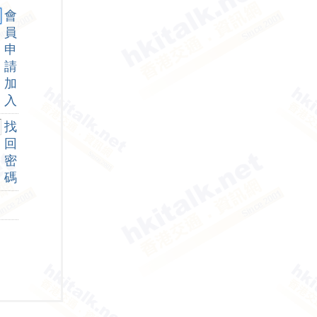
會
員
申
請
加
入
找
回
密
碼