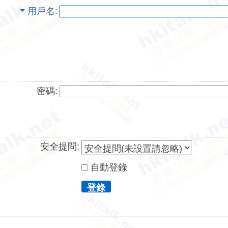
用戶名
密碼:
安全提問:
自動登錄
登錄