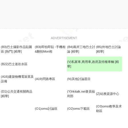
ADVERTISEMENT
(B3)巴士攝影作品貼圖
(B3i)即拍即貼 -手機相
(B4)兩岸三地巴士討
(B5)外地巴士討論
區
[熱門]
[精華]
&翻拍Mon相
論
[精華]
[精華]
(V)私家車,商用車,政府及特種車輛
[精
(B22)巴士迷吹水區
華]
食
(A16)建築物機電裝置及
(A19)問路專區
(N)其他討論題目
設備
(D1)公共交通有關商品
(Y)hkitalk.net會員福
(Z)站務資源中心
[精華]
利部
(O3)omsi教學及求
(O1)omsi討論區
(O2)omsi下載區
助區