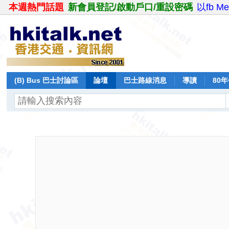
本週熱門話題
新會員登記/啟動戶口/重設密碼
以fb M
(B) Bus 巴士討論區
論壇
巴士路線消息
導讀
80
飛行報告
日誌
保留巴士
分享
記錄