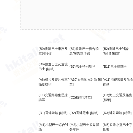
(B0)香港巴士車務及
(B1)香港巴士廣告消
(B2)香港巴士討論
車廂設備
息/廣告車行踪
[熱門]
[精華]
(B6)旅遊巴士及過境
(B7)巴士特別所見
(B11)巴士精華區
巴士
[精華]
(A6)相片及短片分享/
(A10)香港地方討論
[精
(A11)消費著數及飲
攝影技術
華]
資訊
(F1)交通路線集思建
(C3)海上交通及船隻
(C2)航空
[精華]
議區
[精華]
(R1)香港鐵路
[精華]
(R2)香港電車
[精華]
(R3)港外鐵路
[精華]
(M1)小型巴士綜合討
(M2)小型巴士多媒體
(M3)香港小型巴士字
論
分享區
軌表