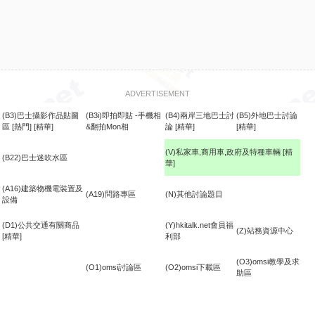
ADVERTISEMENT
(B3)巴士攝影作品貼圖
(B3i)即拍即貼 -手機相
(B4)兩岸三地巴士討
(B5)外地巴士討論
區
[熱門]
[精華]
&翻拍Mon相
論
[精華]
[精華]
(V)私家車,商用車,政府及特種車輛
[精
(B22)巴士迷吹水區
華]
食
(A16)建築物機電裝置及
(A19)問路專區
(N)其他討論題目
設備
(D1)公共交通有關商品
(Y)hkitalk.net會員福
(Z)站務資源中心
[精華]
利部
(O3)omsi教學及求
(O1)omsi討論區
(O2)omsi下載區
助區