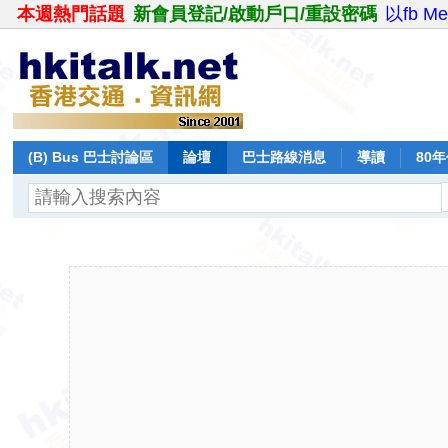
本週熱門話題
新會員登記/啟動戶口/重設密碼
以fb M
(B) Bus 巴士討論區
論壇
巴士路線消息
導讀
80
飛行報告
日誌
保留巴士
分享
記錄