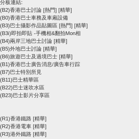
分板連結:
(B2)香港巴士討論
[熱門]
[精華]
(B0)香港巴士車務及車廂設備
(B3)巴士攝影作品貼圖區
[熱門]
[精華]
(B3i)即拍即貼 -手機相&翻拍Mon相
(B4)兩岸三地巴士討論
[精華]
(B5)外地巴士討論
[精華]
(B6)旅遊巴士及過境巴士
[精華]
(B1)香港巴士廣告消息/廣告車行踪
(B7)巴士特別所見
(B11)巴士精華區
(B22)巴士迷吹水區
(B23)巴士影片分享區
(R1)香港鐵路
[精華]
(R2)香港電車
[精華]
(R3)港外鐵路
[精華]