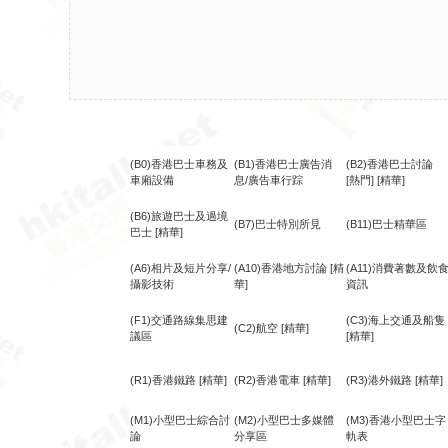
(B0)香港巴士車務及
(B1)香港巴士廣告消
(B2)香港巴士討論
車廂設備
息/廣告車行踪
[熱門]
[精華]
(B6)旅遊巴士及過境
(B7)巴士特別所見
(B11)巴士精華區
巴士
[精華]
(A6)相片及短片分享/
(A10)香港地方討論
[精
(A11)消費著數及飲
攝影技術
華]
資訊
(F1)交通路線集思建
(C3)海上交通及船隻
(C2)航空
[精華]
議區
[精華]
(R1)香港鐵路
[精華]
(R2)香港電車
[精華]
(R3)港外鐵路
[精華]
(M1)小型巴士綜合討
(M2)小型巴士多媒體
(M3)香港小型巴士字
論
分享區
軌表