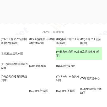
ADVERTISEMENT
(B3)巴士攝影作品貼圖
(B3i)即拍即貼 -手機相
(B4)兩岸三地巴士討
(B5)外地巴士討論
區
[熱門]
[精華]
&翻拍Mon相
論
[精華]
[精華]
(V)私家車,商用車,政府及特種車輛
[精
(B22)巴士迷吹水區
華]
食
(A16)建築物機電裝置及
(A19)問路專區
(N)其他討論題目
設備
(D1)公共交通有關商品
(Y)hkitalk.net會員福
(Z)站務資源中心
[精華]
利部
(O3)omsi教學及求
(O1)omsi討論區
(O2)omsi下載區
助區