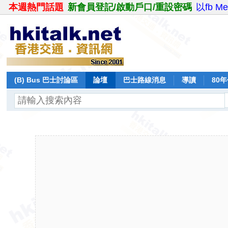
本週熱門話題
新會員登記/啟動戶口/重設密碼
以fb M
(B) Bus 巴士討論區
論壇
巴士路線消息
導讀
80
飛行報告
日誌
保留巴士
分享
記錄