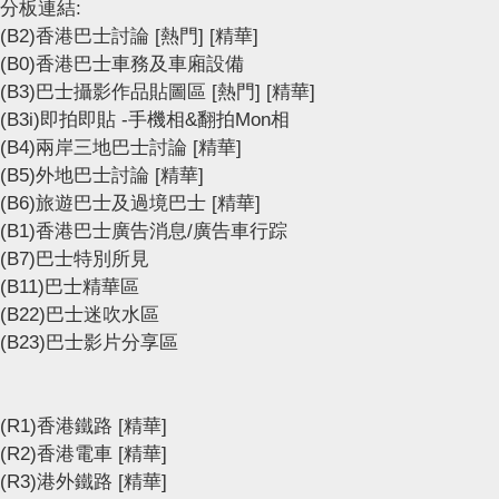
分板連結:
(B2)香港巴士討論
[熱門]
[精華]
(B0)香港巴士車務及車廂設備
(B3)巴士攝影作品貼圖區
[熱門]
[精華]
(B3i)即拍即貼 -手機相&翻拍Mon相
(B4)兩岸三地巴士討論
[精華]
(B5)外地巴士討論
[精華]
(B6)旅遊巴士及過境巴士
[精華]
(B1)香港巴士廣告消息/廣告車行踪
(B7)巴士特別所見
(B11)巴士精華區
(B22)巴士迷吹水區
(B23)巴士影片分享區
(R1)香港鐵路
[精華]
(R2)香港電車
[精華]
(R3)港外鐵路
[精華]