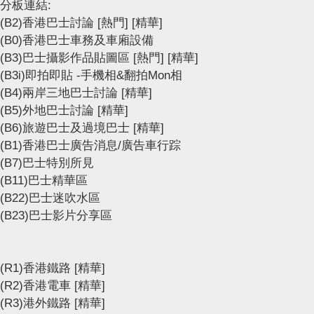
分板連結:
(B2)香港巴士討論
[熱門]
[精華]
(B0)香港巴士車務及車廂設備
(B3)巴士攝影作品貼圖區
[熱門]
[精華]
(B3i)即拍即貼 -手機相&翻拍Mon相
(B4)兩岸三地巴士討論
[精華]
(B5)外地巴士討論
[精華]
(B6)旅遊巴士及過境巴士
[精華]
(B1)香港巴士廣告消息/廣告車行踪
(B7)巴士特別所見
(B11)巴士精華區
(B22)巴士迷吹水區
(B23)巴士影片分享區
(R1)香港鐵路
[精華]
(R2)香港電車
[精華]
(R3)港外鐵路
[精華]