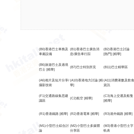
(B0)香港巴士車務及
(B1)香港巴士廣告消
(B2)香港巴士討論
車廂設備
息/廣告車行踪
[熱門]
[精華]
(B6)旅遊巴士及過境
(B7)巴士特別所見
(B11)巴士精華區
巴士
[精華]
(A6)相片及短片分享/
(A10)香港地方討論
[精
(A11)消費著數及飲
攝影技術
華]
資訊
(F1)交通路線集思建
(C3)海上交通及船隻
(C2)航空
[精華]
議區
[精華]
(R1)香港鐵路
[精華]
(R2)香港電車
[精華]
(R3)港外鐵路
[精華]
(M1)小型巴士綜合討
(M2)小型巴士多媒體
(M3)香港小型巴士字
論
分享區
軌表