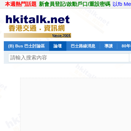
本週熱門話題
新會員登記/啟動戶口/重設密碼
以fb M
(B) Bus 巴士討論區
論壇
巴士路線消息
導讀
80
飛行報告
日誌
保留巴士
分享
記錄