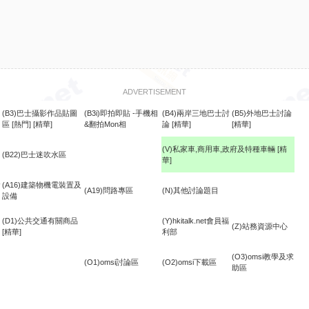
ADVERTISEMENT
(B3)巴士攝影作品貼圖
(B3i)即拍即貼 -手機相
(B4)兩岸三地巴士討
(B5)外地巴士討論
區
[熱門]
[精華]
&翻拍Mon相
論
[精華]
[精華]
(V)私家車,商用車,政府及特種車輛
[精
(B22)巴士迷吹水區
華]
食
(A16)建築物機電裝置及
(A19)問路專區
(N)其他討論題目
設備
(D1)公共交通有關商品
(Y)hkitalk.net會員福
(Z)站務資源中心
[精華]
利部
(O3)omsi教學及求
(O1)omsi討論區
(O2)omsi下載區
助區