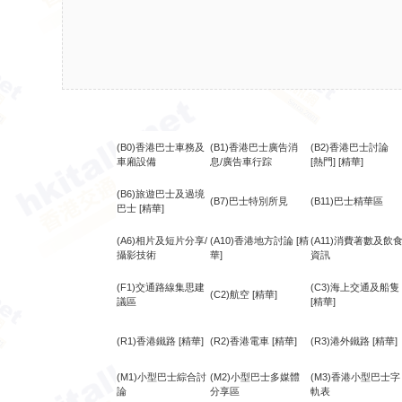
(B0)香港巴士車務及
(B1)香港巴士廣告消
(B2)香港巴士討論
車廂設備
息/廣告車行踪
[熱門]
[精華]
(B6)旅遊巴士及過境
(B7)巴士特別所見
(B11)巴士精華區
巴士
[精華]
(A6)相片及短片分享/
(A10)香港地方討論
[精
(A11)消費著數及飲
攝影技術
華]
資訊
(F1)交通路線集思建
(C3)海上交通及船隻
(C2)航空
[精華]
議區
[精華]
(R1)香港鐵路
[精華]
(R2)香港電車
[精華]
(R3)港外鐵路
[精華]
(M1)小型巴士綜合討
(M2)小型巴士多媒體
(M3)香港小型巴士字
論
分享區
軌表