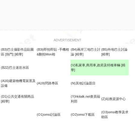
ADVERTISEMENT
(B3)巴士攝影作品貼圖
(B3i)即拍即貼 -手機相
(B4)兩岸三地巴士討
(B5)外地巴士討論
區
[熱門]
[精華]
&翻拍Mon相
論
[精華]
[精華]
(V)私家車,商用車,政府及特種車輛
[精
(B22)巴士迷吹水區
華]
食
(A16)建築物機電裝置及
(A19)問路專區
(N)其他討論題目
設備
(D1)公共交通有關商品
(Y)hkitalk.net會員福
(Z)站務資源中心
[精華]
利部
(O3)omsi教學及求
(O1)omsi討論區
(O2)omsi下載區
助區