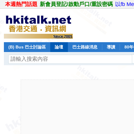
本週熱門話題
新會員登記/啟動戶口/重設密碼
以fb M
(B) Bus 巴士討論區
論壇
巴士路線消息
導讀
80
飛行報告
日誌
保留巴士
分享
記錄