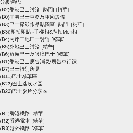
分板連結:
(B2)香港巴士討論
[熱門]
[精華]
(B0)香港巴士車務及車廂設備
(B3)巴士攝影作品貼圖區
[熱門]
[精華]
(B3i)即拍即貼 -手機相&翻拍Mon相
(B4)兩岸三地巴士討論
[精華]
(B5)外地巴士討論
[精華]
(B6)旅遊巴士及過境巴士
[精華]
(B1)香港巴士廣告消息/廣告車行踪
(B7)巴士特別所見
(B11)巴士精華區
(B22)巴士迷吹水區
(B23)巴士影片分享區
(R1)香港鐵路
[精華]
(R2)香港電車
[精華]
(R3)港外鐵路
[精華]