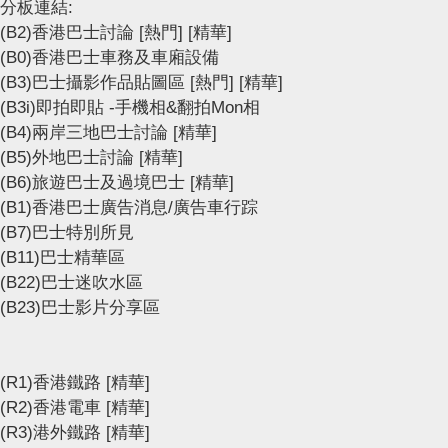
分板連結:
(B2)香港巴士討論
[熱門]
[精華]
(B0)香港巴士車務及車廂設備
(B3)巴士攝影作品貼圖區
[熱門]
[精華]
(B3i)即拍即貼 -手機相&翻拍Mon相
(B4)兩岸三地巴士討論
[精華]
(B5)外地巴士討論
[精華]
(B6)旅遊巴士及過境巴士
[精華]
(B1)香港巴士廣告消息/廣告車行踪
(B7)巴士特別所見
(B11)巴士精華區
(B22)巴士迷吹水區
(B23)巴士影片分享區
(R1)香港鐵路
[精華]
(R2)香港電車
[精華]
(R3)港外鐵路
[精華]