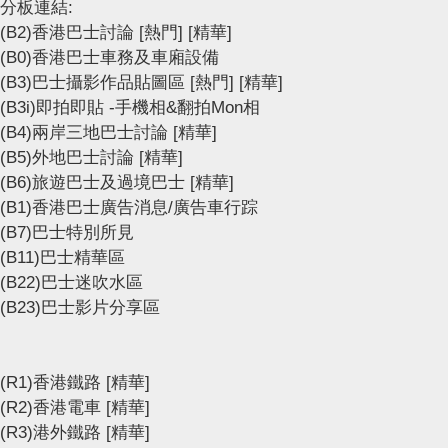
分板連結:
(B2)香港巴士討論
[熱門]
[精華]
(B0)香港巴士車務及車廂設備
(B3)巴士攝影作品貼圖區
[熱門]
[精華]
(B3i)即拍即貼 -手機相&翻拍Mon相
(B4)兩岸三地巴士討論
[精華]
(B5)外地巴士討論
[精華]
(B6)旅遊巴士及過境巴士
[精華]
(B1)香港巴士廣告消息/廣告車行踪
(B7)巴士特別所見
(B11)巴士精華區
(B22)巴士迷吹水區
(B23)巴士影片分享區
(R1)香港鐵路
[精華]
(R2)香港電車
[精華]
(R3)港外鐵路
[精華]