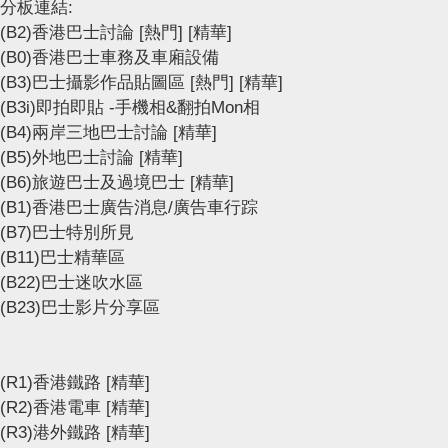
分板連結:
(B2)香港巴士討論
[熱門]
[精華]
(B0)香港巴士車務及車廂設備
(B3)巴士攝影作品貼圖區
[熱門]
[精華]
(B3i)即拍即貼 -手機相&翻拍Mon相
(B4)兩岸三地巴士討論
[精華]
(B5)外地巴士討論
[精華]
(B6)旅遊巴士及過境巴士
[精華]
(B1)香港巴士廣告消息/廣告車行踪
(B7)巴士特別所見
(B11)巴士精華區
(B22)巴士迷吹水區
(B23)巴士影片分享區
(R1)香港鐵路
[精華]
(R2)香港電車
[精華]
(R3)港外鐵路
[精華]