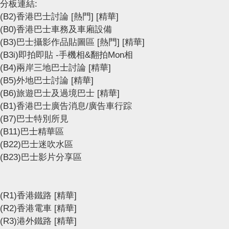
分板連結:
(B2)香港巴士討論
[熱門]
[精華]
(B0)香港巴士車務及車廂設備
(B3)巴士攝影作品貼圖區
[熱門]
[精華]
(B3i)即拍即貼 -手機相&翻拍Mon相
(B4)兩岸三地巴士討論
[精華]
(B5)外地巴士討論
[精華]
(B6)旅遊巴士及過境巴士
[精華]
(B1)香港巴士廣告消息/廣告車行踪
(B7)巴士特別所見
(B11)巴士精華區
(B22)巴士迷吹水區
(B23)巴士影片分享區
(R1)香港鐵路
[精華]
(R2)香港電車
[精華]
(R3)港外鐵路
[精華]