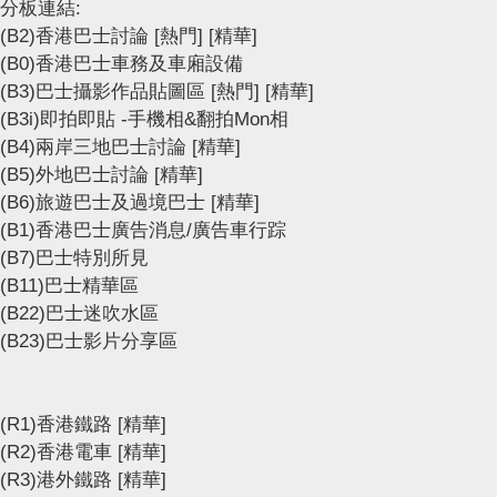
分板連結:
(B2)香港巴士討論
[熱門]
[精華]
(B0)香港巴士車務及車廂設備
(B3)巴士攝影作品貼圖區
[熱門]
[精華]
(B3i)即拍即貼 -手機相&翻拍Mon相
(B4)兩岸三地巴士討論
[精華]
(B5)外地巴士討論
[精華]
(B6)旅遊巴士及過境巴士
[精華]
(B1)香港巴士廣告消息/廣告車行踪
(B7)巴士特別所見
(B11)巴士精華區
(B22)巴士迷吹水區
(B23)巴士影片分享區
(R1)香港鐵路
[精華]
(R2)香港電車
[精華]
(R3)港外鐵路
[精華]