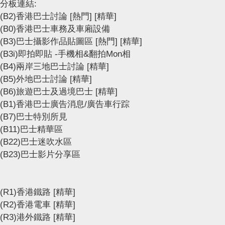
分板連結:
(B2)香港巴士討論
[熱門]
[精華]
(B0)香港巴士車務及車廂設備
(B3)巴士攝影作品貼圖區
[熱門]
[精華]
(B3i)即拍即貼 -手機相&翻拍Mon相
(B4)兩岸三地巴士討論
[精華]
(B5)外地巴士討論
[精華]
(B6)旅遊巴士及過境巴士
[精華]
(B1)香港巴士廣告消息/廣告車行踪
(B7)巴士特別所見
(B11)巴士精華區
(B22)巴士迷吹水區
(B23)巴士影片分享區
(R1)香港鐵路
[精華]
(R2)香港電車
[精華]
(R3)港外鐵路
[精華]