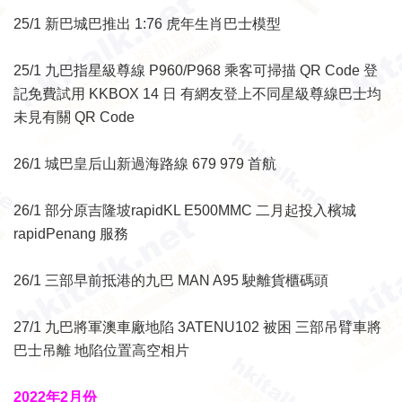
25/1 新巴城巴推出 1:76 虎年生肖巴士模型
25/1 九巴指星級尊線 P960/P968 乘客可掃描 QR Code 登
記免費試用 KKBOX 14 日 有網友登上不同星級尊線巴士均
未見有關 QR Code
26/1 城巴皇后山新過海路線 679 979 首航
26/1 部分原吉隆坡
rapidKL E500MMC 二月起投入檳城
rapidPenang 服務
26/1 三部早前抵港的九巴 MAN A95 駛離貨櫃碼頭
27/1 九巴將軍澳車廠地陷
3ATENU102 被困
三部吊臂車將
巴士吊離
地陷位置高空相片
2022年2月份