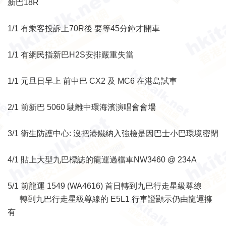
新巴18R
1/1 有乘客投訴上70R後 要等45分鐘才開車
1/1 有網民指新巴H2S安排嚴重失當
1/1 元旦日早上 前中巴 CX2 及 MC6 在港島試車
2/1 前新巴 5060 駛離中環海濱演唱會會場
3/1 衞生防護中心: 沒把港鐵納入強檢是因巴士小巴環境密閉
4/1 貼上大型九巴標誌的龍運過檔車NW3460 @ 234A
5/1 前龍運 1549 (WA4616) 首日轉到九巴行走星級尊線
轉到九巴行走星級尊線的 E5L1 行車證顯示仍由龍運擁
有