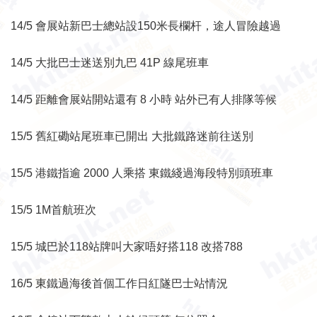
14/5 會展站新巴士總站設150米長欄杆，途人冒險越過
14/5 大批巴士迷送別九巴 41P 線尾班車
14/5 距離會展站開站還有 8 小時 站外已有人排隊等候
15/5 舊紅磡站尾班車已開出 大批鐵路迷前往送別
15/5 港鐵指逾 2000 人乘搭 東鐵綫過海段特別頭班車
15/5 1M首航班次
15/5 城巴於118站牌叫大家唔好搭118 改搭788
16/5 東鐵過海後首個工作日紅隧巴士站情況