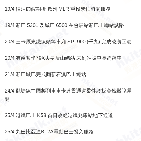
19/4 復活節假期後 數列 MLR 重投繁忙時間服務
19/4 新巴 5201 及城巴 6500 在會展站新巴士總站試路
20/4 三卡原東鐵線頭等車廂 SP1900 (千九) 完成改裝回港
20/4 有乘客坐79X去皇后山總站 未到站被車長趕落車
21/4 新巴城巴完成翻新石澳巴士總站
24/4 觀塘線中國製列車車卡連貫通道柔性護板突然鬆脫彈
開
25/4 港鐵巴士 K58 首日改經港鐵兆康站地下通道
25/4 九巴比亞迪B12A電動巴士投入服務