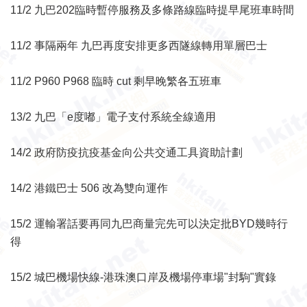
11/2 九巴202臨時暫停服務及多條路線臨時提早尾班車時間
11/2 事隔兩年 九巴再度安排更多西隧線轉用單層巴士
11/2 P960 P968 臨時 cut 剩早晚繁各五班車
13/2 九巴「e度嘟」電子支付系統全線適用
14/2 政府防疫抗疫基金向公共交通工具資助計劃
14/2 港鐵巴士 506 改為雙向運作
15/2 運輸署話要再同九巴商量完先可以決定批BYD幾時行
得
15/2 城巴機場快線-港珠澳口岸及機場停車場"封駒"實錄