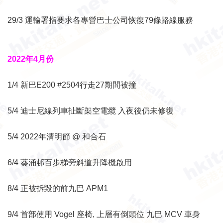
29/3 運輸署指要求各專營巴士公司恢復79條路線服務
2022年4月份
1/4 新巴E200 #2504行走27期間被撞
5/4 迪士尼線列車扯斷架空電纜 入夜後仍未修復
5/4 2022年清明節 @ 和合石
6/4 葵涌邨百步梯旁斜道升降機啟用
8/4 正被拆毀的前九巴 APM1
9/4 首部使用 Vogel 座椅, 上層有倒頭位 九巴 MCV 車身