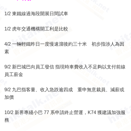
1/2 東鐵線過海段開展日間試車
1/2 虎年交通機構開工利是比較
4/2 一輛輕鐵昨日一度慢速溜後約三十米 初步指涉人為因
素
9/2 新巴城巴向員工發信 指現時車費收入不足夠以支付前線
員工薪金
9/2 九巴指客量、收入急跌逾四成 重申無意裁員、減薪或
加價
10/2 新界專綫小巴 77 系申請終止營運，K74 獲建議加強服
務