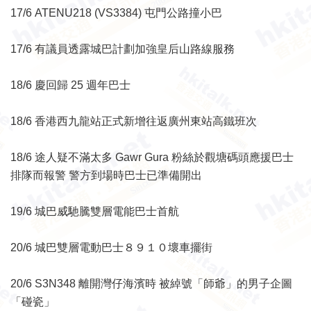
17/6 ATENU218 (VS3384) 屯門公路撞小巴
17/6 有議員透露城巴計劃加強皇后山路線服務
18/6 慶回歸 25 週年巴士
18/6 香港西九龍站正式新增往返廣州東站高鐵班次
18/6 途人疑不滿太多 Gawr Gura 粉絲於觀塘碼頭應援巴士
排隊而報警 警方到場時巴士已準備開出
19/6 城巴威馳騰雙層電能巴士首航
20/6 城巴雙層電動巴士８９１０壞車擺街
20/6 S3N348 離開灣仔海濱時 被綽號「師爺」的男子企圖
「碰瓷」