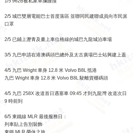
1/5 962B被私家車攔腰撞
2/5 城巴雙層電能巴士首度落區 並聯同民建聯成員向市民派
口罩
2/5 已鋪上瀝青及畫上車位格線的城巴九龍城泊車場
3/5 九巴申請在港澳碼頭巴總外及太古廣場巴士站興建上蓋
4/5 九巴 Wright 車身 12.8 米 Volvo B8L 抵港
九巴 Wright 車身 12.8 米 Volvo B8L 駛離貨櫃碼頭
4/5 九巴 258X 改道首日遇塞車 09:45 才到九龍灣 改道次日
9 時前到
6/5 東鐵線 MLR 最後服務日：
列車貼上告別裝飾
東鐵 MLR 榮休之旅