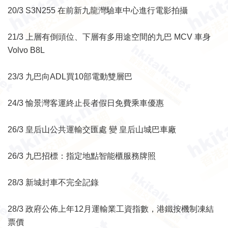
20/3 S3N255 在前新九龍灣驗車中心進行電影拍攝
21/3 上層有倒頭位、下層有多用途空間的九巴 MCV 車身
Volvo B8L
23/3 九巴向ADL買10部電動雙層巴
24/3 愉景灣客運終止長者假日免費乘車優惠
26/3 皇后山公共運輸交匯處 變 皇后山城巴車廠
26/3 九巴招標：指定地點智能櫃服務牌照
28/3 新城封車不完全記錄
28/3 政府公佈上年12月運輸業工資指數，港鐵按機制凍結
票價