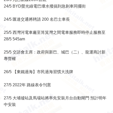
24/5 BYD螢光綠電巴壞水撥搞到急剎車同擺街
24/5 匯達交通將聘請 200 名巴士車長
25/5 西灣河電車廠至筲箕灣之間電車服務即時停止服務至
28/5 545am
25/5 交諮會主席：政府與新巴、城巴（二）、龍運商討新
專營權
26/5 【東鐵過海】市民過海習慣大洗牌
27/5 2022年 路線表令刊憲
27/5 大埔墟站及馬場站將率先安裝月台自動閘門 預計明年
中安裝