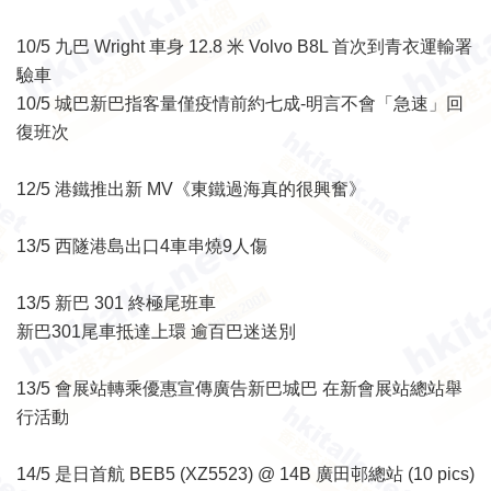
10/5 九巴 Wright 車身 12.8 米 Volvo B8L 首次到青衣運輸署
驗車
10/5 城巴新巴指客量僅疫情前約七成-明言不會「急速」回
復班次
12/5 港鐵推出新 MV《東鐵過海真的很興奮》
13/5 西隧港島出口4車串燒9人傷
13/5 新巴 301 終極尾班車
新巴301尾車抵達上環 逾百巴迷送別
13/5 會展站轉乘優惠宣傳廣告新巴城巴 在新會展站總站舉
行活動
14/5 是日首航 BEB5 (XZ5523) @ 14B 廣田邨總站 (10 pics)