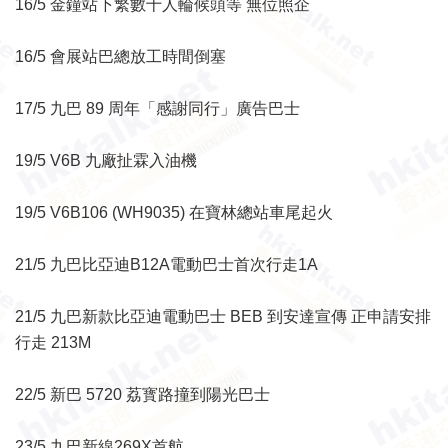
16/5 金鐘站下繁數十人輪候頭等 無位照企
16/5 會展站巴總放工時間倒塞
17/5 九巴 89 周年「感謝同行」廣告巴士
19/5 V6B 九廠扯霖入油機
19/5 V6B106 (WH9035) 在寶林總站車尾起火
21/5 九巴比亞迪B12A電動巴士首次行走1A
21/5 九巴新款比亞迪電動巴士 BEB 到安達宣傳 正申請安排
行走 213M
22/5 新巴 5720 荔寳路撞到陽光巴士
23/5 九巴新線269X首航