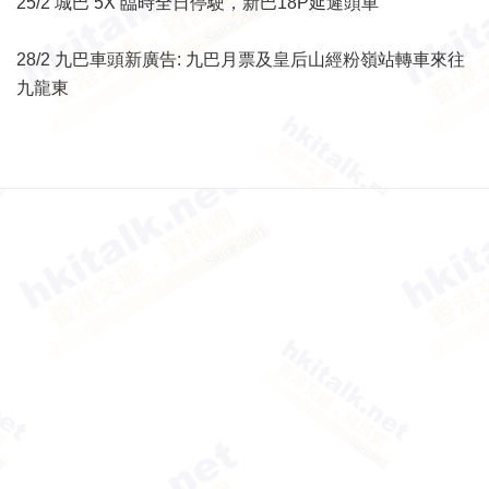
25/2 城巴 5X 臨時全日停駛，新巴18P延遲頭車
28/2 九巴車頭新廣告: 九巴月票及皇后山經粉嶺站轉車來往
九龍東