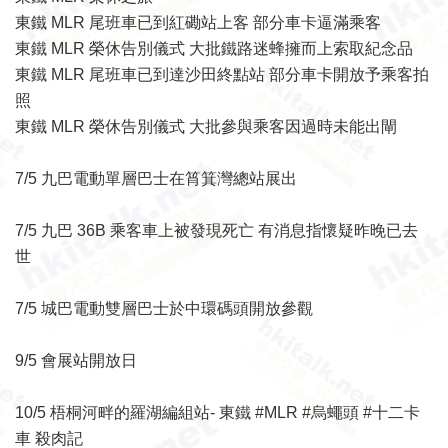
東鐵 MLR 尾班車已到紅磡站上客 部分車卡逼滿乘客
東鐵 MLR 榮休告別儀式 大批鐵路迷蜂擁而上索取紀念品
東鐵 MLR 尾班車已到達沙田終點站 部分車卡開放予乘客拍
照
東鐵 MLR 榮休告別儀式 大批參與乘客因過時未能出閘
7/5 九巴電動單層巴士在筲箕灣總站展出
7/5 九巴 36B 乘客車上被發現死亡 有消息指懷疑昨晚已去
世
7/5 城巴電動雙層巴士於中環碼頭開放參觀
9/5 會展站開放日
10/5 梧桐河畔的羅湖編組站- 東鐵 #MLR #烏蠅頭 #十二卡
車 殺肉記