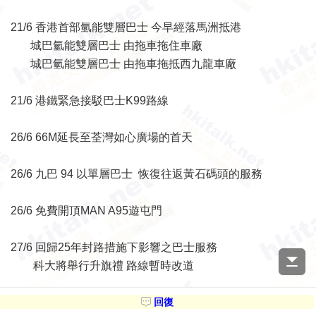
21/6 香港首部氫能雙層巴士 今早經落馬洲抵港
城巴氫能雙層巴士 由拖車拖住車廠
城巴氫能雙層巴士 由拖車拖抵西九龍車廠
21/6 港鐵緊急接駁巴士K99路線
26/6 66M延長至荃灣如心廣場的首天
26/6 九巴 94 以單層巴士 恢復往返黃石碼頭的服務
26/6 免費開頂MAN A95遊屯門
27/6 回歸25年封路措施下影響之巴士服務
科大將舉行升旗禮 路線暫時改道
27/6 被有蓋帳篷覆蓋的城巴氫能雙層巴士
回復