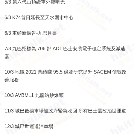
5/3 第六代山頂纜車外觀曝光
6/3 K74首日延長至天水圍市中心
6/3 車頭新廣告-九巴月票
7/3 九巴招標為 706 部 ADL 巴士安裝電子穩定系統及減速
器
10/3 地鐵 2021 業績賺 95.5 億並研究提升 SACEM 信號改
善服務
10/3 AVBML1 九龍站炒爆頭
11/3 城巴啟德車場被政府緊急收回 所有巴士需改泊世運道
12/3 城巴世運道泊車場