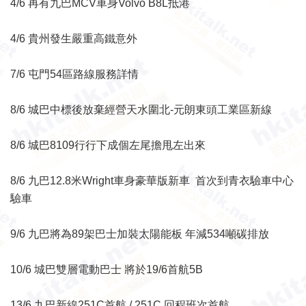
4/6 再有九巴MCV車身Volvo B8L抵港
4/6 貴州發生嚴重高鐵意外
7/6 屯門54區路線服務詳情
8/6 城巴中標後放棄經營天水圍北-元朗東頭工業區新線
8/6 城巴8109行行下成個左尾擔甩左出來
8/6 九巴12.8米Wright車身豪華版新車 首次到青衣驗車中心
驗車
9/6 九巴將為89架巴士加裝太陽能板 年減534噸碳排放
10/6 城巴雙層電動巴士 將於19/6首航5B
13/6 九巴新線251C首航
/
251C 回程班次首航