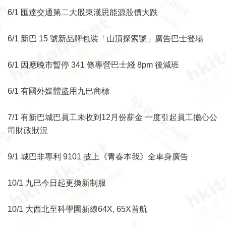
6/1 匯達交通第二大股東漢思能源股價大跌
6/1 新巴 15 號新品牌包裝「山頂探索號」廣告巴士登場
6/1 因應晚市暫停 341 條專營巴士綫 8pm 後減班
6/1 有國外媒體盜用九巴商標
7/1 有新巴城巴員工未收到12月份薪金 一度引起員工擔心公
司財政狀況
9/1 城巴非專利 9101 披上《青春本我》全車身廣告
10/1 九巴今日起更換新制服
10/1 大西北至科學園新線64X, 65X首航