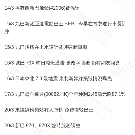
14/3 再有前新巴飛鏢(#2006)被保留
15/3 九巴新比亞迪電動巴士 BEB1 今早在青衣進行車長訓
練
15/3 九巴招標在上水設計及興建新車廠
16/3 城巴 79X 昨日減班通告 更改字眼後 仍有網友誤會
16/3 日本東北 7.3 級地震 東北新幹線損毀情況曝光
17/3 九巴母企載通(00062.HK)全年純利2.45億元跌87.1%
20/3 東鐵線粉嶺站有人墮軌 免費接駁巴士
20/3 新巴 970、970X 臨時服務調整