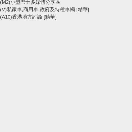
(M2)小型巴士多媒體分享區
(V)私家車,商用車,政府及特種車輛
[精華]
(A10)香港地方討論
[精華]