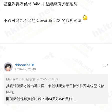
甚至覺得淨係將 84M 非繁繞經廣源都足夠
不過可能九巴又想 Cover 番 82X 的服務範圍
drbean7218
#
17
2026-4-5 23:49
Man@MFHK 發表於 2026-4-5 14:39
其實邊個天才諗出嚟？同一個號碼玩大半日特班仲要走線型式都
唔同。
開個新號係咪真係咁難？叫84又好84S又好 ...