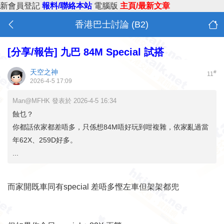
新會員登記
報料/聯絡本站
電腦版
主頁/最新文章
香港巴士討論 (B2)
[分享/報告]
九巴 84M Special 試搭
天空之神
#
11
2026-4-5 17:09
Man@MFHK 發表於 2026-4-5 16:34
蝕乜？
你都話依家都差唔多，只係想84M唔好玩到咁複雜，依家亂過當
年62X、259D好多。
...
而家開既車同有special 差唔多慳左車但架架都兜