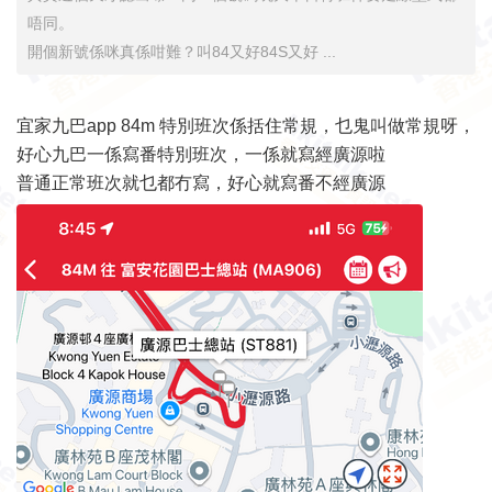
唔同。
開個新號係咪真係咁難？叫84又好84S又好 ...
宜家九巴app 84m 特別班次係括住常規，乜鬼叫做常規呀，
好心九巴一係寫番特別班次，一係就寫經廣源啦
普通正常班次就乜都冇寫，好心就寫番不經廣源