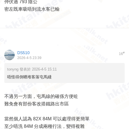
仲伏過 793 陰公
密左既車吸唔到流水客已輸
DS510
#
16
2026-4-5 23:39
tonyng 發表於 2026-4-5 15:11
唔怪得倒晒堆客落屯馬綫
不過另一方面，屯馬線的確係方便咗
難免會有部份客改搭鐵路出市區
當然個人認為 82X 84M 可以處理得更簡單
至少唔洗 84M 分成兩種行法，變得複雜