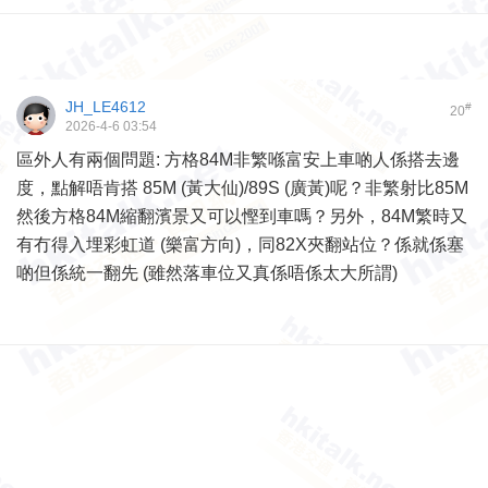
JH_LE4612
#
20
2026-4-6 03:54
區外人有兩個問題: 方格84M非繁喺富安上車啲人係搭去邊
度，點解唔肯搭 85M (黃大仙)/89S (廣黃)呢？非繁射比85M
然後方格84M縮翻濱景又可以慳到車嗎？另外，84M繁時又
有冇得入埋彩虹道 (樂富方向)，同82X夾翻站位？係就係塞
啲但係統一翻先 (雖然落車位又真係唔係太大所謂)