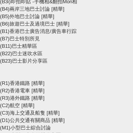
(B3i)即拍即貼 -手機相&翻拍Mon相
(B4)兩岸三地巴士討論
[精華]
(B5)外地巴士討論
[精華]
(B6)旅遊巴士及過境巴士
[精華]
(B1)香港巴士廣告消息/廣告車行踪
(B7)巴士特別所見
(B11)巴士精華區
(B22)巴士迷吹水區
(B23)巴士影片分享區
(R1)香港鐵路
[精華]
(R2)香港電車
[精華]
(R3)港外鐵路
[精華]
(C2)航空
[精華]
(C3)海上交通及船隻
[精華]
(D1)公共交通有關商品
[精華]
(M1)小型巴士綜合討論