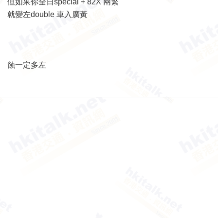
但如果你全日special + 82X 兩繁
就變左double 車入廣黃
蝕一定多左