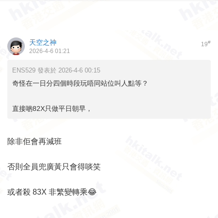
天空之神
#
19
2026-4-6 01:21
ENS529 發表於 2026-4-6 00:15
奇怪在一日分四個時段玩唔同站位叫人點等？
直接啲82X只做平日朝早，
除非佢會再減班
否則全員兜廣黃只會得啖笑
或者殺 83X 非繁變轉乘😂