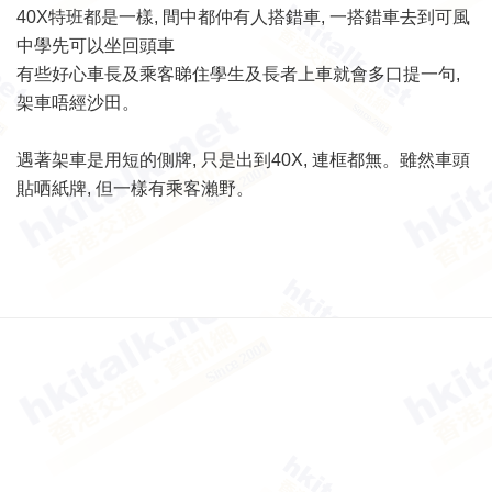
40X特班都是一樣, 間中都仲有人搭錯車, 一搭錯車去到可風
中學先可以坐回頭車
有些好心車長及乘客睇住學生及長者上車就會多口提一句,
架車唔經沙田。
遇著架車是用短的側牌, 只是出到40X, 連框都無。雖然車頭
貼哂紙牌, 但一樣有乘客瀨野。