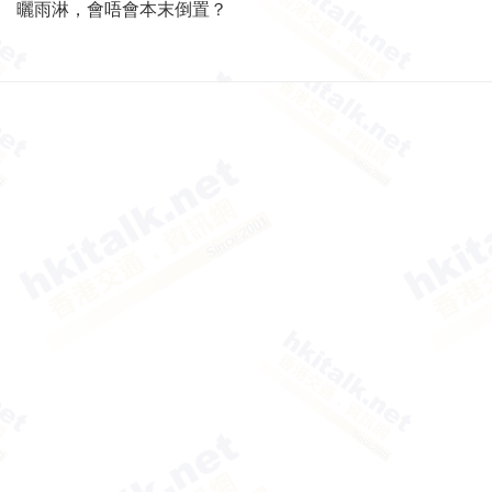
曬雨淋，會唔會本末倒置？