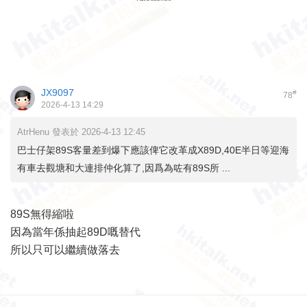
JX9097
#
78
2026-4-13 14:29
AtrHenu 發表於 2026-4-13 12:45
巴士仔架89S客量差到爆下應該俾它改革成X89D,40E半日等迎海
有車去觀塘和大連排仲化算了,因爲為咗有89S所 ...
89S無得縮啦
因為當年係抽起89D嘅替代
所以只可以繼續做落去