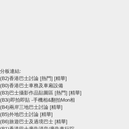
分板連結:
(B2)香港巴士討論
[熱門]
[精華]
(B0)香港巴士車務及車廂設備
(B3)巴士攝影作品貼圖區
[熱門]
[精華]
(B3i)即拍即貼 -手機相&翻拍Mon相
(B4)兩岸三地巴士討論
[精華]
(B5)外地巴士討論
[精華]
(B6)旅遊巴士及過境巴士
[精華]
(B1)香港巴士廣告消息/廣告車行踪