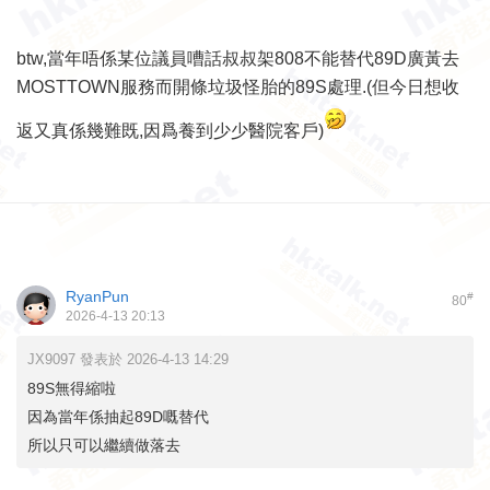
btw,當年唔係某位議員嘈話叔叔架808不能替代89D廣黃去
MOSTTOWN服務而開條垃圾怪胎的89S處理.(但今日想收
返又真係幾難既,因爲養到少少醫院客戶)
RyanPun
#
80
2026-4-13 20:13
JX9097 發表於 2026-4-13 14:29
89S無得縮啦
因為當年係抽起89D嘅替代
所以只可以繼續做落去