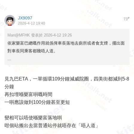
JX9097
#
73
2026-4-12 19:40
Man@MFHK 發表於 2026-4-12 19:26
依家樂富巴總嘅作用就係俾車長落地去廁所或者食支煙，擺出面
對車長同乘客都幾唔人道。
...
見九巴ETA，一單循環109分鐘減威院圈，四美街都減到5-8
分鐘
再扣埋喺樂富唞嘅時間
一唞應該做到100分鐘甚至更短
變相可以唔使喺樂富落地唞
咁個站搬出去當普通站停就唔存在「唔人道」