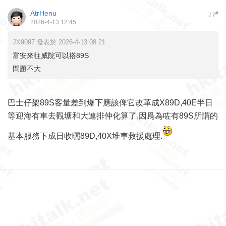
AtrHenu
#
77
2026-4-13 12:45
JX9097 發表於 2026-4-13 08:21
富安來往威院可以搭89S
問題不大
巴士仔架89S客量差到爆下應該俾它改革成X89D,40E半日
等迎海有車去觀塘和大連排仲化算了,因爲為咗有89S所謂的
基本服務下成日收曬89D,40X堆車救援處理.