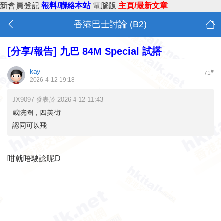
新會員登記
報料/聯絡本站
電腦版
主頁/最新文章
香港巴士討論 (B2)
[分享/報告]
九巴 84M Special 試搭
kay
#
71
2026-4-12 19:18
JX9097 發表於 2026-4-12 11:43
威院圈，四美街
認同可以飛
咁就唔駛諗呢D