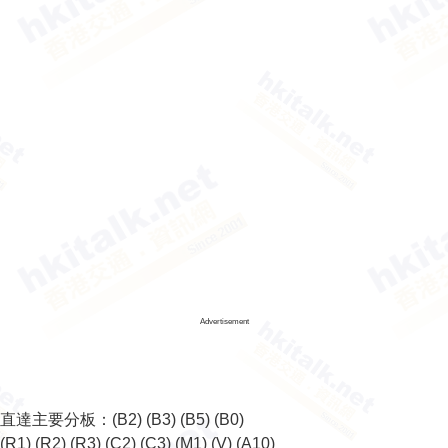
Advertisement
直達主要分板：
(B2)
(B3)
(B5)
(B0)
(R1)
(R2)
(R3)
(C2)
(C3)
(M1)
(V)
(A10)