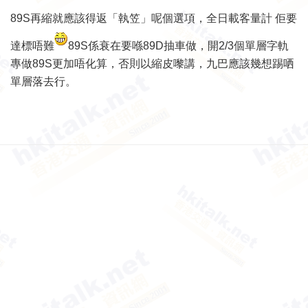
89S再縮就應該得返「執笠」呢個選項，全日載客量計 佢要
達標唔難
89S係衰在要喺89D抽車做，開2/3個單層字軌
專做89S更加唔化算，否則以縮皮嚟講，九巴應該幾想踢哂
單層落去行。