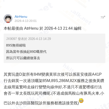
AtrHenu
#
79
2026-4-13 20:01
本帖最後由 AtrHenu 於 2026-4-13 21:44 編輯
JX9097 發表於 2026-4-13 14:29
89S無得縮啦
因為當年係抽起89D嘅替代
所以只可以繼續做落去
其實玩盡D架所有84M變廣黃班次後可以係富安後跟A41P
行去錦英一次過頂曬架85M,89S,286M,82X服務之後換黃鑽
走線用返繁時走線行變雙向線仲好,不過只不過驚噤樣行法
會否一單太長既玩死司機呢.(不過成個馬鞍山有豚馬火車,小
巴以外去沙田區醫院診所服務都應該接受既)