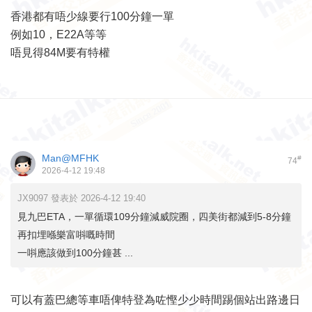
香港都有唔少線要行100分鐘一單
例如10，E22A等等
唔見得84M要有特權
Man@MFHK
#
74
2026-4-12 19:48
JX9097 發表於 2026-4-12 19:40
見九巴ETA，一單循環109分鐘減威院圈，四美街都減到5-8分鐘
再扣埋喺樂富唞嘅時間
一唞應該做到100分鐘甚 ...
可以有蓋巴總等車唔俾特登為咗慳少少時間踢個站出路邊日