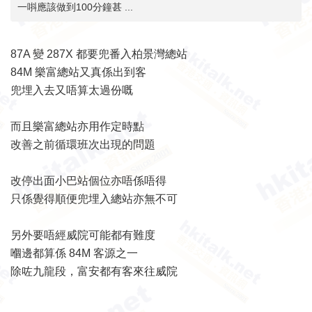
一唞應該做到100分鐘甚 ...
87A 變 287X 都要兜番入柏景灣總站
84M 樂富總站又真係出到客
兜埋入去又唔算太過份嘅
而且樂富總站亦用作定時點
改善之前循環班次出現的問題
改停出面小巴站個位亦唔係唔得
只係覺得順便兜埋入總站亦無不可
另外要唔經威院可能都有難度
嗰邊都算係 84M 客源之一
除咗九龍段，富安都有客來往威院