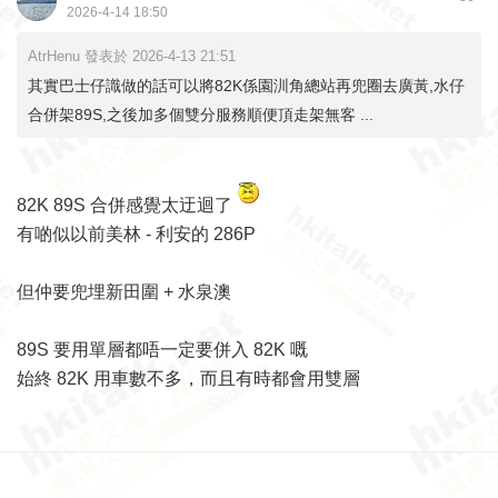
2026-4-14 18:50
AtrHenu 發表於 2026-4-13 21:51
其實巴士仔識做的話可以將82K係園汌角總站再兜圈去廣黃,水仔
合併架89S,之後加多個雙分服務順便頂走架無客 ...
82K 89S 合併感覺太迂迴了
有啲似以前美林 - 利安的 286P
但仲要兜埋新田圍 + 水泉澳
89S 要用單層都唔一定要併入 82K 嘅
始終 82K 用車數不多，而且有時都會用雙層