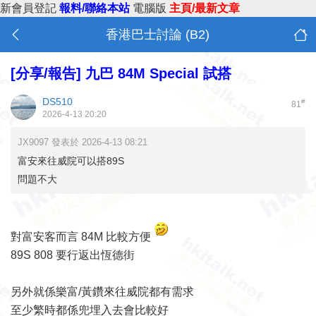
新會員登記
報料/聯絡本站
電腦版
主頁/最新文章
香港巴士討論 (B2)
[分享/報告]
九巴 84M Special 試搭
DS510
#
81
2026-4-13 20:20
JX9097 發表於 2026-4-13 08:21
富安來往威院可以搭89S
問題不大
對富安客而言 84M 比較方便
89S 808 要行返出恆德街
另外就係樂富/黃鑽來往威院都有需求
至少繁時都係兜埋入去會比較好