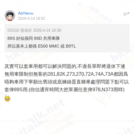
AtrHenu
#
87
2026-4-14 18:52
DS510 發表於 2026-4-14 18:38
89S 好似係同 89D 共用車隊
所以基本上都係 E500 MMC 或 B9TL
其實可以套車用都可以解決問題的,不過長單即將退休下連
無用車限制但無客的281,82K,273,270,72A,74A,73A都因爲
唔夠車用下寧願出舊頭或底褲綠蛋直梯車處理問題下點可以
套俾89S用.(你估通宵時間大把單層任意俾978,N373用咩)