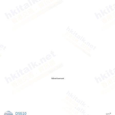
Advertisement
DS510
#
85