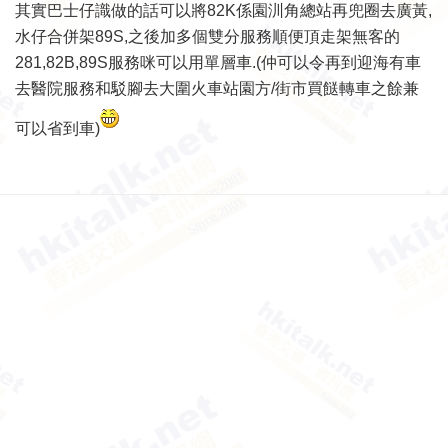
其實巴士仔識做的話可以將82K係園汌角總站再兜圈去廣黃,
水仔合併架89S,之後加多個雙分服務順便頂走架無客的
281,82B,89S服務咪可以用單層車.(仲可以令再到迎海有車
去醫院服務和駁腳去大圍火車站園方/街市買餸轉車之餘兼
可以省到車)