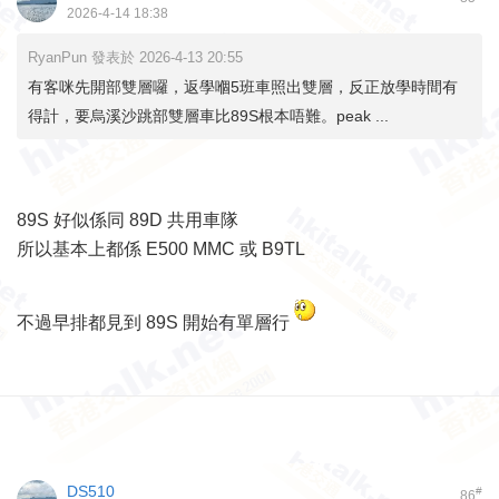
2026-4-14 18:38
RyanPun 發表於 2026-4-13 20:55
有客咪先開部雙層囉，返學嗰5班車照出雙層，反正放學時間有
得計，要烏溪沙跳部雙層車比89S根本唔難。peak ...
89S 好似係同 89D 共用車隊
所以基本上都係 E500 MMC 或 B9TL
不過早排都見到 89S 開始有單層行
DS510
#
86