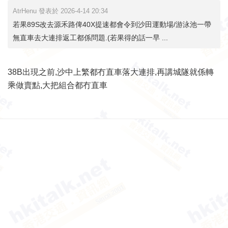
AtrHenu 發表於 2026-4-14 20:34
若果89S改去源禾路俾40X提速都會令到沙田運動場/游泳池一帶
無直車去大連排返工都係問題.(若果得的話一早 ...
38B出現之前,沙中上繁都冇直車落大連排,再講城隧就係轉
乘做賣點,大把組合都冇直車