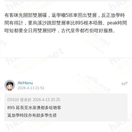
有客咪先開部雙層囉，返學嗰5班車照出雙層，反正放學時
間有得計，要烏溪沙跳部雙層車比89S根本唔難。peak時間
咁短都要全日用雙層招呼，古代皇帝都冇佢咁好服務。
AtrHenu
#
84
2026-4-13 21:51
DS510 發表於 2026-4-13 20:25
89S 延長至水泉澳都多咗啲客
返放學時段亦有頗多學生搭