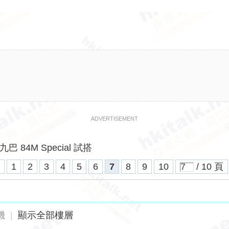
ADVERTISEMENT
九巴 84M Special 試搭
1
2
3
4
5
6
7
8
9
10
/ 10 頁
機
|
顯示全部樓層