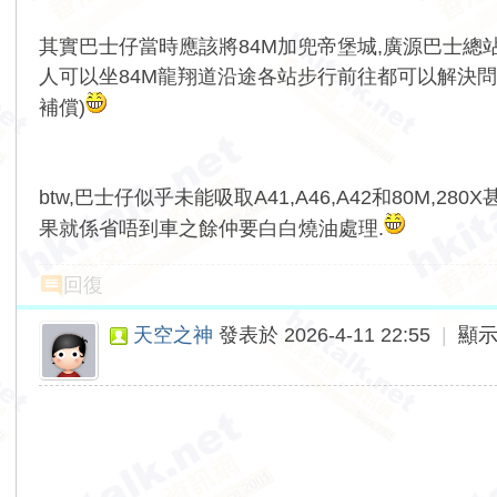
其實巴士仔當時應該將84M加兜帝堡城,廣源巴士總站
人可以坐84M龍翔道沿途各站步行前往都可以解決問題.
補償)
btw,巴士仔似乎未能吸取A41,A46,A42和80M,280
果就係省唔到車之餘仲要白白燒油處理.
回復
天空之神
發表於 2026-4-11 22:55
|
顯