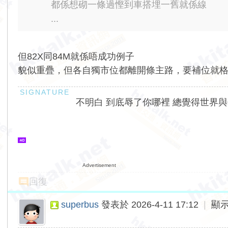
都係想砌一條過慳到車搭埋一舊就係線
...
但82X同84M就係唔成功例子
貌似重疊，但各自獨市位都離開條主路，要補位就
不明白 到底辱了你哪裡 總覺得世界
Advertisement
回復
superbus
發表於 2026-4-11 17:12
|
顯