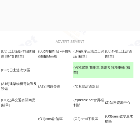
ADVERTISEMENT
(B3)巴士攝影作品貼圖
(B3i)即拍即貼 -手機相
(B4)兩岸三地巴士討
(B5)外地巴士討論
區
[熱門]
[精華]
&翻拍Mon相
論
[精華]
[精華]
(V)私家車,商用車,政府及特種車輛
[精
(B22)巴士迷吹水區
華]
食
(A16)建築物機電裝置及
(A19)問路專區
(N)其他討論題目
設備
(D1)公共交通有關商品
(Y)hkitalk.net會員福
(Z)站務資源中心
[精華]
利部
(O3)omsi教學及求
(O1)omsi討論區
(O2)omsi下載區
助區