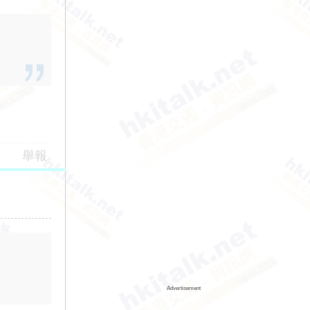
舉報
Advertisement