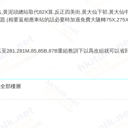
,黃泥頭總站取代82X算,反正四美街,黃大仙下邨,黃大仙
(相要返相應車站的話必要時加過免費大隧轉75X,275X,
X甚至281,281M,85,85B,87B重組教訓下以爲改組就可以
示全部樓層