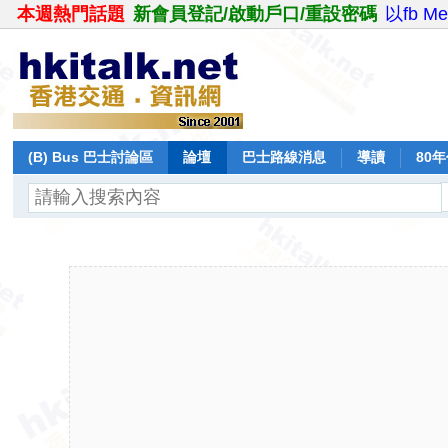
本週熱門話題
新會員登記/啟動戶口/重設密碼
以fb M
(B) Bus 巴士討論區
論壇
巴士路線消息
導讀
80
飛行報告
日誌
保留巴士
分享
記錄