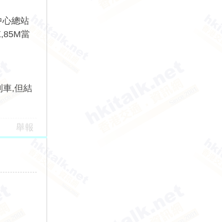
中心總站
85M當
省到車,但結
舉報