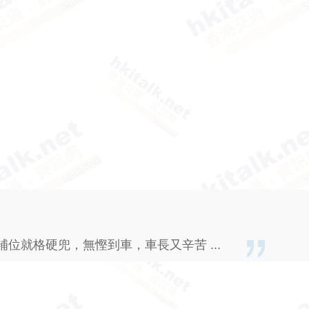
位就格硬兜，無慳到車，車長又辛苦 ...