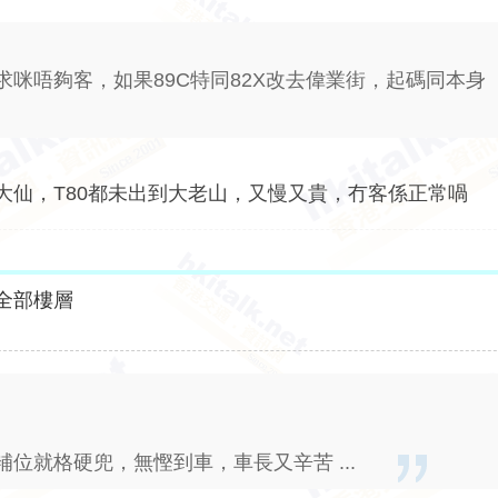
咪唔夠客，如果89C特同82X改去偉業街，起碼同本身
黃大仙，T80都未出到大老山，又慢又貴，冇客係正常喎
全部樓層
位就格硬兜，無慳到車，車長又辛苦 ...