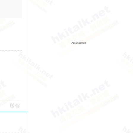
Advertisement
舉報