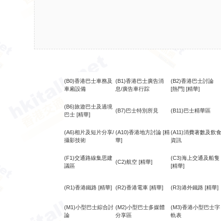
(B0)香港巴士車務及
(B1)香港巴士廣告消
(B2)香港巴士討論
車廂設備
息/廣告車行踪
[熱門]
[精華]
(B6)旅遊巴士及過境
(B7)巴士特別所見
(B11)巴士精華區
巴士
[精華]
(A6)相片及短片分享/
(A10)香港地方討論
[精
(A11)消費著數及飲
攝影技術
華]
資訊
(F1)交通路線集思建
(C3)海上交通及船隻
(C2)航空
[精華]
議區
[精華]
(R1)香港鐵路
[精華]
(R2)香港電車
[精華]
(R3)港外鐵路
[精華]
(M1)小型巴士綜合討
(M2)小型巴士多媒體
(M3)香港小型巴士字
論
分享區
軌表