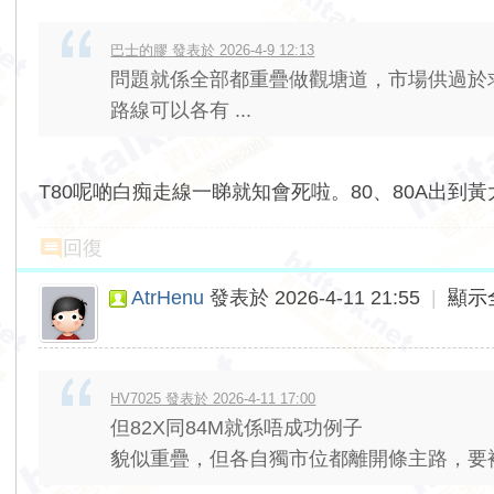
巴士的膠 發表於 2026-4-9 12:13
問題就係全部都重疊做觀塘道，市場供過於求
路線可以各有 ...
T80呢啲白痴走線一睇就知會死啦。80、80A出到
回復
AtrHenu
發表於 2026-4-11 21:55
|
顯示
HV7025 發表於 2026-4-11 17:00
但82X同84M就係唔成功例子
貌似重疊，但各自獨市位都離開條主路，要補