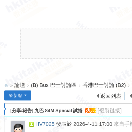
»
論壇
›
(B) Bus 巴士討論區
›
香港巴士討論 (B2)
›
hk
發新帖
返回列表
ita
火..
[複製鏈接]
[分享/報告]
九巴 84M Special 試搭
lk.
ne
HV7025
發表於 2026-4-11 17:00
來自手
t