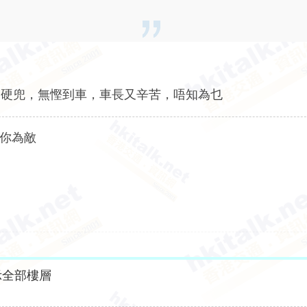
格硬兜，無慳到車，車長又辛苦，唔知為乜
與你為敵
示全部樓層