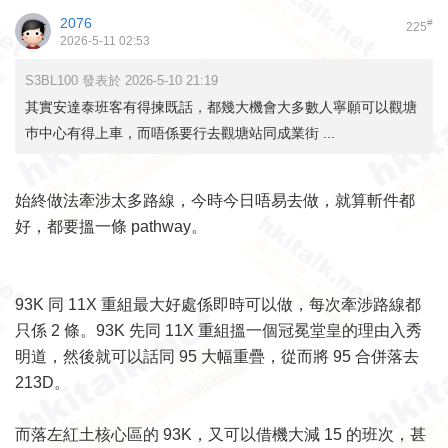
2076
#
225
2026-5-11 02:53
S3BL100 發表於 2026-5-10 21:19
其實安達泰班客有得揀既話，都幾大機會大多數人寧願可以觀塘
巿中心有得上車，而唔係要行去觀塘站同成業街 ...
始終做法牽涉太多路線，今時今日唔易去做，就算斬件都
好，都要搵一條 pathway。
93K 同 11X 重組最大好處係即時可以做，每次牽涉路線都
只係 2 條。93K 先同 11X 重組搵一個冠冕堂皇的理由入秀
明道，然後就可以話同 95 大幅重疊，從而將 95 合併落去
213D。
而落左紅土核心區的 93K，又可以借機大減 15 的班次，甚