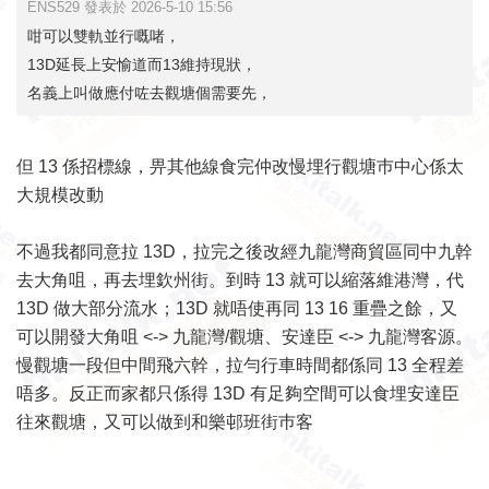
ENS529 發表於 2026-5-10 15:56
咁可以雙軌並行嘅啫，
13D延長上安愉道而13維持現狀，
名義上叫做應付咗去觀塘個需要先，
但 13 係招標線，畀其他線食完仲改慢埋行觀塘巿中心係太
大規模改動
不過我都同意拉 13D，拉完之後改經九龍灣商貿區同中九幹
去大角咀，再去埋欽州街。到時 13 就可以縮落維港灣，代
13D 做大部分流水；13D 就唔使再同 13 16 重疊之餘，又
可以開發大角咀 <-> 九龍灣/觀塘、安達臣 <-> 九龍灣客源。
慢觀塘一段但中間飛六幹，拉勻行車時間都係同 13 全程差
唔多。反正而家都只係得 13D 有足夠空間可以食埋安達臣
往來觀塘，又可以做到和樂邨班街巿客