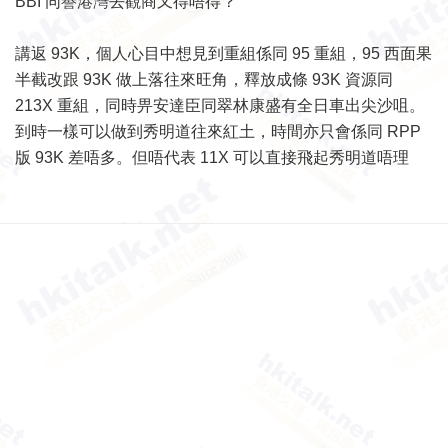
BBI 同譽港灣去觀商又得唔得？
講返 93K，個人心目中想見到重組係同 95 重組，95 西面果
半截改跟 93K 做上落往來旺角，釋放成條 93K 資源同
213X 重組，同時畀安達臣同翠林康盛有全日車出尖沙咀。
到時一樣可以做到秀明道往來紅土，時間亦只會係同 RPP
版 93K 差唔多。但唔代表 11X 可以直接飛起秀明道唔理