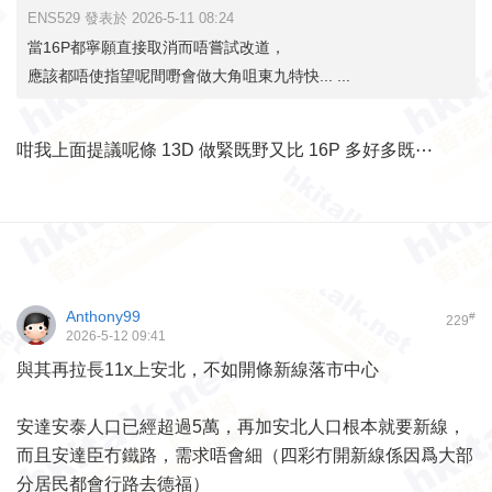
ENS529 發表於 2026-5-11 08:24
當16P都寧願直接取消而唔嘗試改道，
應該都唔使指望呢間嘢會做大角咀東九特快... ...
咁我上面提議呢條 13D 做緊既野又比 16P 多好多既⋯
Anthony99
#
229
2026-5-12 09:41
與其再拉長11x上安北，不如開條新線落市中心
安達安泰人口已經超過5萬，再加安北人口根本就要新線，
而且安達臣冇鐵路，需求唔會細（四彩冇開新線係因爲大部
分居民都會行路去德福）