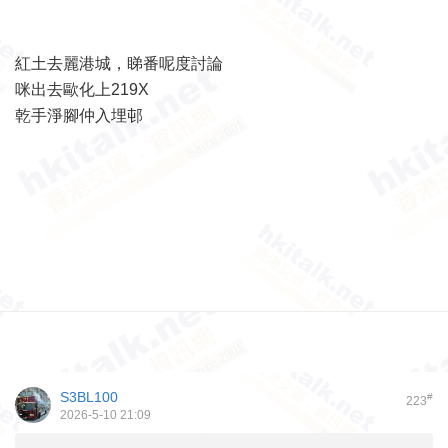
紅土去麗港城，睇番呢度討論
咪出去歐化上219X
乾手淨腳仲入埋邨
S3BL100
#
223
2026-5-10 21:09