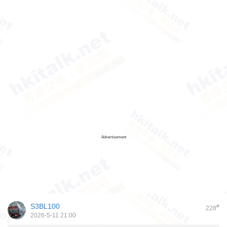
Advertisement
S3BL100
#
228
2026-5-11 21:00