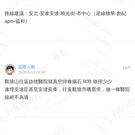
路線建議：安北-安泰安達-曉光街-市中心（逆線物華-創紀
apm-協和）
流星☆雨
#
230
2026-5-13 03:44
觀塘山往返啟德醫院個真空得條攝石 90B 做得少少
連埋安達臣甚至安達安泰，往返觀塘市嘅需求，做一條醫院
線絕不為過