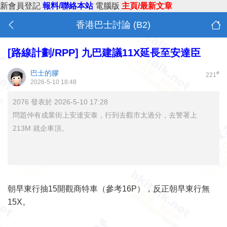
新會員登記
報料/聯絡本站
電腦版
主頁/最新文章
香港巴士討論 (B2)
[路線計劃/RPP]
九巴建議11X延長至安達臣
巴士的膠
#
221
2026-5-10 18:48
2076 發表於 2026-5-10 17:28
問題仲有成業街上安達安泰，行到去觀市太過分，去警署上
213M 就企車頂。
朝早東行抽15開觀商特車（參考16P），反正朝早東行無
15X。