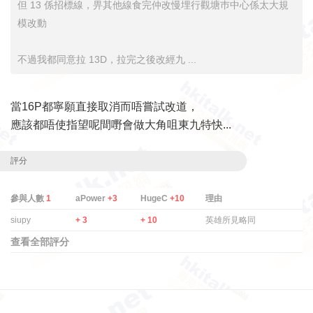
但 13 係招標線，畀其他線食完仲改慢埋行觀塘巿中心係太大規
模改動
不過我都同意拉 13D，拉完之後改經九 ...
當16P都寧願直接取消而唔嘗試改道，
應該都唔使指望呢間嘢會做大角咀東九特快...
評分
參與人數
1
aPower
+3
HugeC
+10
理由
siupy
+ 3
+ 10
英雄所見略同
查看全部評分