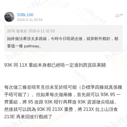
S3BL100
#
227
2026-5-11 20:59
2076 發表於 2026-5-11 02:53
始終做法牽涉太多路線，今時今日唔易去做，就算斬件都好，都
要搵一條 pathway。
93K 同 11X 重組本身都已經唔一定過到西貢區果關
每次做三條並唔常見但未至於唔可能（厹標準四條就真係幾
乎唔可能了）。但如果每次做兩條，首先就可以 93K 95 一
齊重組，將 95 改跟 93K 咁行再釋放 93K 資源做尖咀線。
然後就可以因為 93K 同 213X 重疊，將 213X 拉上山頂食
213E 再來回改行觀繞了