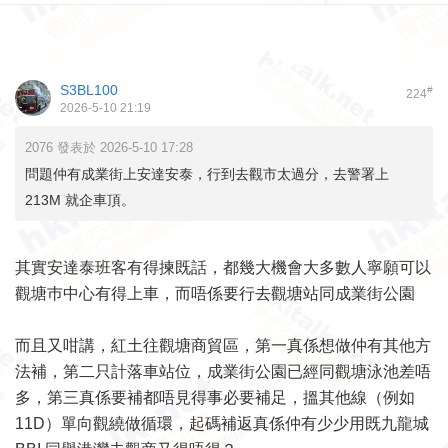
S3BL100
#
224
2026-5-10 21:19
2076 發表於 2026-5-10 17:28
問題仲有成業街上安達安泰，行到去觀市太過分，去警署上
213M 就企車頂。
其實安達泰班客有得揀既話，都幾大機會大多數人寧願可以
觀塘巿中心有得上車，而唔係要行去觀塘站同成業街公園
而且又咁講，紅土往觀塘商貿區，第一真係想做仲有其他方
法補，第二只計落車站位，成業街公園已經同觀塘泳池差唔
多，第三真係要補都唔見得事必要補足，搵其他線（例如
11D）單向觀繞做循環，起碼補返真係仲有少少用既九龍城