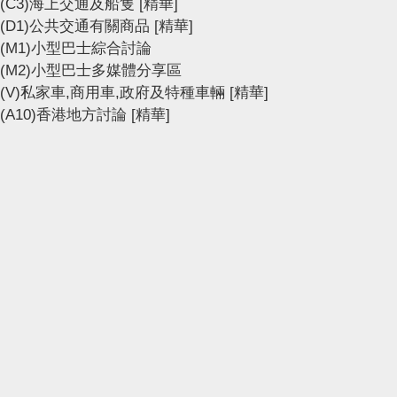
(C3)海上交通及船隻
[精華]
(D1)公共交通有關商品
[精華]
(M1)小型巴士綜合討論
(M2)小型巴士多媒體分享區
(V)私家車,商用車,政府及特種車輛
[精華]
(A10)香港地方討論
[精華]