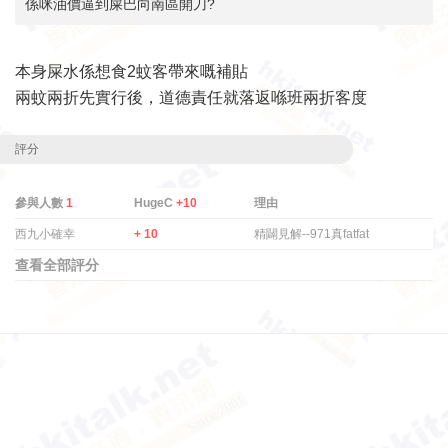
係咪油價逼到屎巴向南區開刀?
本身屎水係想食2蚊客帶來嘅補貼
兩蚊兩折先實行後，道德責任就落返喺班兩折客度
評分
參與人數
1
HugeC
+10
理由
西九小確幸
+ 10
精闢見解--971真fatfat
查看全部評分