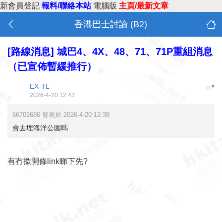
新會員登記
報料/聯絡本站
電腦版
主頁/最新文章
香港巴士討論 (B2)
[路線消息]
城巴4、4X、48、71、71P重組消息
（已宣佈暫緩推行）
EX-TL
#
11
2026-4-20 12:43
66702686 發表於 2026-4-20 12:38
會去埋海洋公園嗎
有冇撳開條link睇下先?