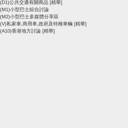
(D1)公共交通有關商品
[精華]
(M1)小型巴士綜合討論
(M2)小型巴士多媒體分享區
(V)私家車,商用車,政府及特種車輛
[精華]
(A10)香港地方討論
[精華]