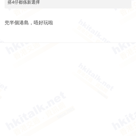
搭4仔都係新選擇
兜半個港島，唔好玩啦