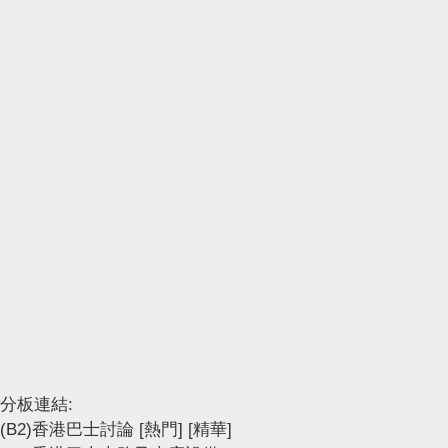
分板連結:
(B2)香港巴士討論
[熱門]
[精華]