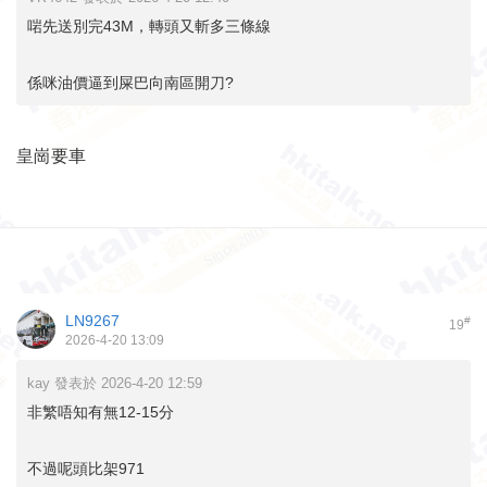
啱先送別完43M，轉頭又斬多三條線
係咪油價逼到屎巴向南區開刀?
皇崗要車
LN9267
#
19
2026-4-20 13:09
kay 發表於 2026-4-20 12:59
非繁唔知有無12-15分
不過呢頭比架971