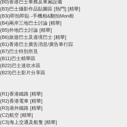
(B0)香港巴士車務及車廂設備
(B3)巴士攝影作品貼圖區
[熱門]
[精華]
(B3i)即拍即貼 -手機相&翻拍Mon相
(B4)兩岸三地巴士討論
[精華]
(B5)外地巴士討論
[精華]
(B6)旅遊巴士及過境巴士
[精華]
(B1)香港巴士廣告消息/廣告車行踪
(B7)巴士特別所見
(B11)巴士精華區
(B22)巴士迷吹水區
(B23)巴士影片分享區
(R1)香港鐵路
[精華]
(R2)香港電車
[精華]
(R3)港外鐵路
[精華]
(C2)航空
[精華]
(C3)海上交通及船隻
[精華]