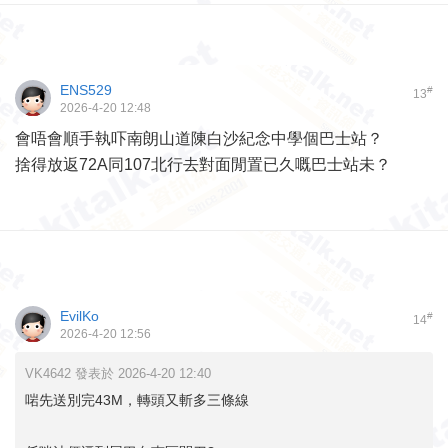
ENS529
#
13
2026-4-20 12:48
會唔會順手執吓南朗山道陳白沙紀念中學個巴士站？
捨得放返72A同107北行去對面閒置已久嘅巴士站未？
EvilKo
#
14
2026-4-20 12:56
VK4642 發表於 2026-4-20 12:40
啱先送別完43M，轉頭又斬多三條線