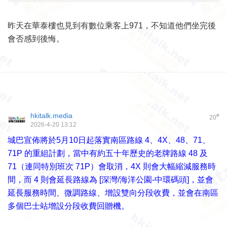
昨天在華泰樓也見到有數位乘客上971，不知道他們坐完後
會否感到後悔。
hkitalk.media
#
20
2026-4-20 13:12
城巴宣佈將於5月10日起落實南區路線 4、4X、48、71、
71P 的重組計劃，當中有約五十年歷史的老牌路線 48 及
71（連同特別班次 71P）會取消，4X 則會大幅縮減服務時
間，而 4 則會延長路線為 [深灣/海洋公園-中環碼頭]，並會
延長服務時間、微調路線、增設雙向分段收費，並會在南區
多個巴士站增設分段收費回贈機。