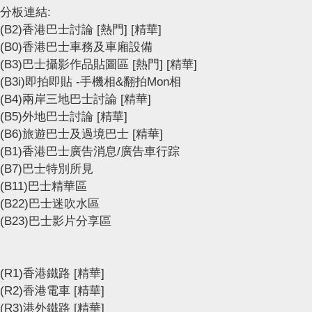
分板連結:
(B2)香港巴士討論
[熱門]
[精華]
(B0)香港巴士車務及車廂設備
(B3)巴士攝影作品貼圖區
[熱門]
[精華]
(B3i)即拍即貼 -手機相&翻拍Mon相
(B4)兩岸三地巴士討論
[精華]
(B5)外地巴士討論
[精華]
(B6)旅遊巴士及過境巴士
[精華]
(B1)香港巴士廣告消息/廣告車行踪
(B7)巴士特別所見
(B11)巴士精華區
(B22)巴士迷吹水區
(B23)巴士影片分享區
(R1)香港鐵路
[精華]
(R2)香港電車
[精華]
(R3)港外鐵路
[精華]