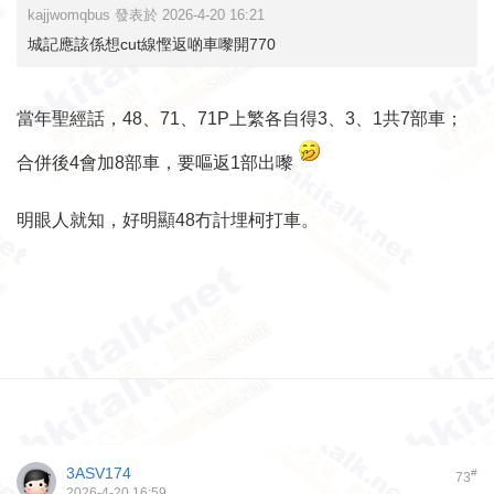
kajjwomqbus 發表於 2026-4-20 16:21
城記應該係想cut線慳返啲車嚟開770
當年聖經話，48、71、71P上繁各自得3、3、1共7部車；
合併後4會加8部車，要嘔返1部出嚟
明眼人就知，好明顯48冇計埋柯打車。
3ASV174
#
73
2026-4-20 16:59