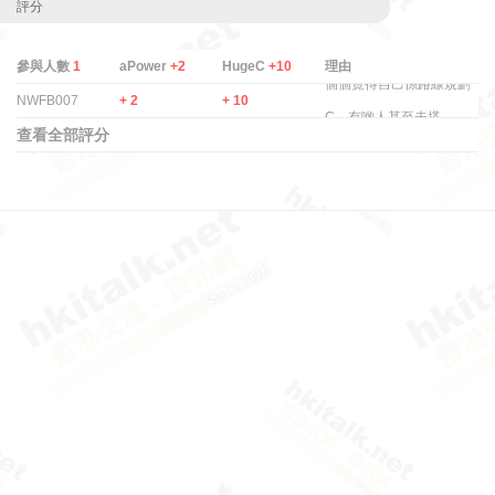
評分
參與人數
1
aPower
+2
HugeC
+10
理由
個個覺得自己係路線規劃
NWFB007
+ 2
+ 10
C，有啲人甚至未搭 ...
查看全部評分