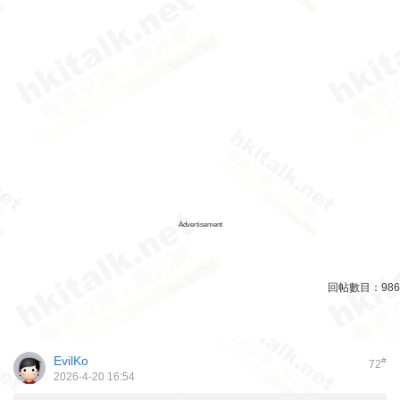
Advertisement
回帖數目：
986
EvilKo
#
72
2026-4-20 16:54