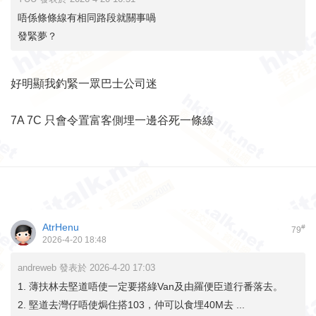
唔係條條線有相同路段就關事喎
發緊夢？
好明顯我釣緊一眾巴士公司迷
7A 7C 只會令置富客側埋一邊谷死一條線
AtrHenu
#
79
2026-4-20 18:48
andreweb 發表於 2026-4-20 17:03
1. 薄扶林去堅道唔使一定要搭綠Van及由羅便臣道行番落去。
2. 堅道去灣仔唔使焗住搭103，仲可以食埋40M去 ...