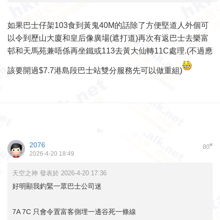
如果巴士仔架103食到黃鬼40M的話除了方便堅道人外個可
以令到歷山大廈和皇后像廣場(遮打道)再次有返巴士去樂富
邨和天馬苑兼唔係再坐鐵或113去黃大仙轉11C處理.(不過應
該要開過$7.7港島段巴士站雙分服務先可以做重組)
2076
#
80
2026-4-20 18:49
天空之神 發表於 2026-4-20 17:36
好明顯我釣緊一眾巴士公司迷
7A 7C 只會令置富客側埋一邊谷死一條線