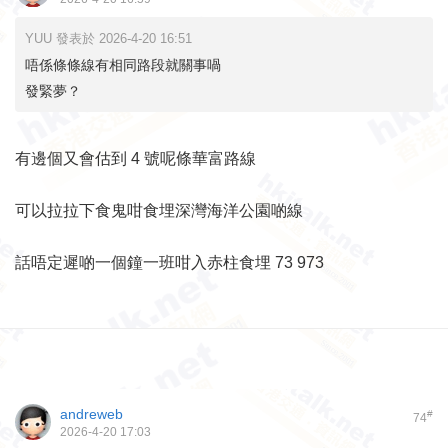
YUU 發表於 2026-4-20 16:51
唔係條條線有相同路段就關事喎
發緊夢？
有邊個又會估到 4 號呢條華富路線
可以拉拉下食鬼咁食埋深灣海洋公園啲線
話唔定遲啲一個鐘一班咁入赤柱食埋 73 973
andreweb
#
74
2026-4-20 17:03