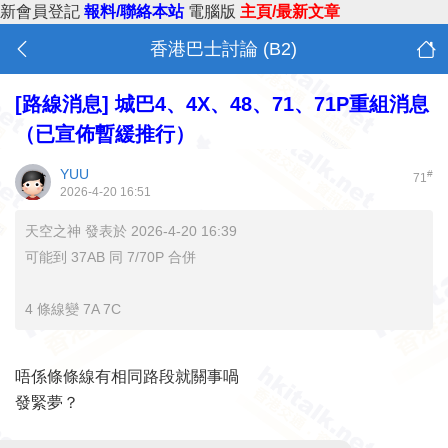
新會員登記
報料/聯絡本站
電腦版
主頁/最新文章
香港巴士討論 (B2)
[路線消息]
城巴4、4X、48、71、71P重組消息
（已宣佈暫緩推行）
YUU
#
71
2026-4-20 16:51
天空之神 發表於 2026-4-20 16:39
可能到 37AB 同 7/70P 合併
4 條線變 7A 7C
唔係條條線有相同路段就關事喎
發緊夢？