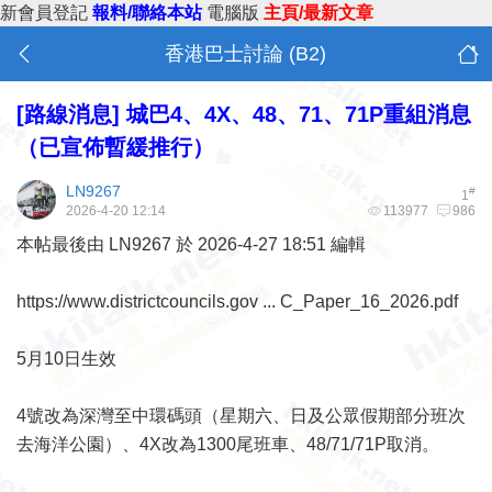
新會員登記
報料/聯絡本站
電腦版
主頁/最新文章
香港巴士討論 (B2)
[路線消息]
城巴4、4X、48、71、71P重組消息
（已宣佈暫緩推行）
LN9267
#
1
2026-4-20 12:14
113977
986
本帖最後由 LN9267 於 2026-4-27 18:51 編輯
https://www.districtcouncils.gov ... C_Paper_16_2026.pdf
5月10日生效
4號改為深灣至中環碼頭（星期六、日及公眾假期部分班次
去海洋公園）、4X改為1300尾班車、48/71/71P取消。