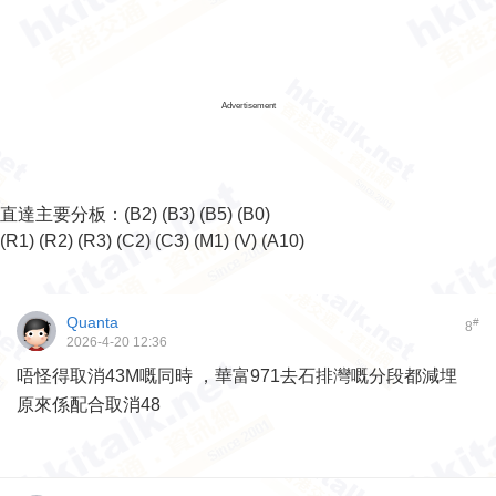
Advertisement
直達主要分板：
(B2)
(B3)
(B5)
(B0)
(R1)
(R2)
(R3)
(C2)
(C3)
(M1)
(V)
(A10)
Quanta
#
8
2026-4-20 12:36
唔怪得取消43M嘅同時 ，華富971去石排灣嘅分段都減埋
原來係配合取消48