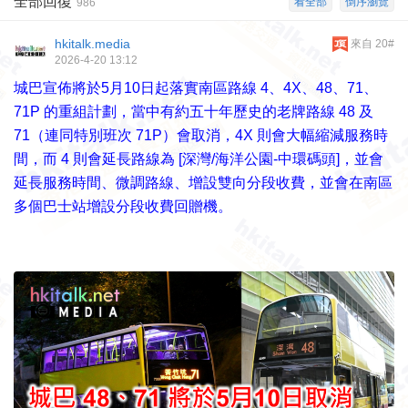
全部回復
看全部
倒序瀏覽
986
hkitalk.media
來自 20#
2026-4-20 13:12
城巴宣佈將於5月10日起落實南區路線 4、4X、48、71、
71P 的重組計劃，當中有約五十年歷史的老牌路線 48 及
71（連同特別班次 71P）會取消，4X 則會大幅縮減服務時
間，而 4 則會延長路線為 [深灣/海洋公園-中環碼頭]，並會
延長服務時間、微調路線、增設雙向分段收費，並會在南區
多個巴士站增設分段收費回贈機。