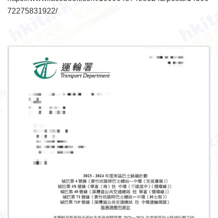
72275831922/