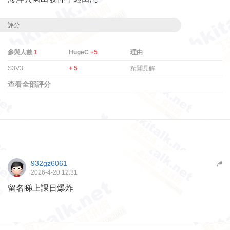
評分
參與人數
1
HugeC
+5
理由
S3V3
+ 5
精闢見解
查看全部評分
932gz6061
#
7
2026-4-20 12:31
留名睇上課日爆炸