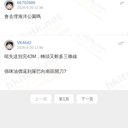
66702686
#
9
2026-4-20 12:38
會去埋海洋公園嗎
VK4642
#
10
2026-4-20 12:40
啱先送別完43M，轉頭又斬多三條線
係咪油價逼到屎巴向南區開刀?
上一頁
第1頁
下一頁