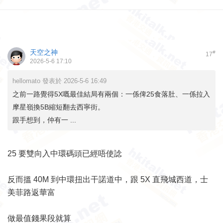
天空之神
#
17
2026-5-6 17:10
hellomato 發表於 2026-5-6 16:49
之前一路覺得5X嘅最佳結局有兩個：一係俾25食落肚、一係拉入
摩星嶺換5B縮短翻去西寧街。
跟手想到，仲有一 ...
25 要雙向入中環碼頭已經唔使諗
反而搵 40M 到中環扭出干諾道中，跟 5X 直飛城西道，士
美菲路返華富
做最值錢果段就算