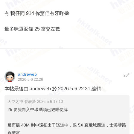
有 鴨仔同 914 你驚佢有牙咩😂
最多咪還返條 25 當交左數
andreweb
#
20
2026-5-6 22:26
本帖最後由 andreweb 於 2026-5-6 22:31 編輯
天空之神 發表於 2026-5-6 17:10
25 要雙向入中環碼頭已經唔使諗
反而搵 40M 到中環扭出干諾道中，跟 5X 直飛城西道，士美菲路
返華富