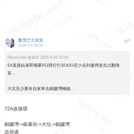
魔雪巴士頻道
#
15
2026-5-6 15:28
Ravenclaw 發表於 2026-4-24 22:43
5X直接結束即喺要叫2西行行SOGO至少去到盧押道先岀翻海
富...
大坑至少要有自家車去銅鑼灣轉鐵...
72A改循環
銅鑼灣->銀幕街->大坑->銅鑼灣
諗得過