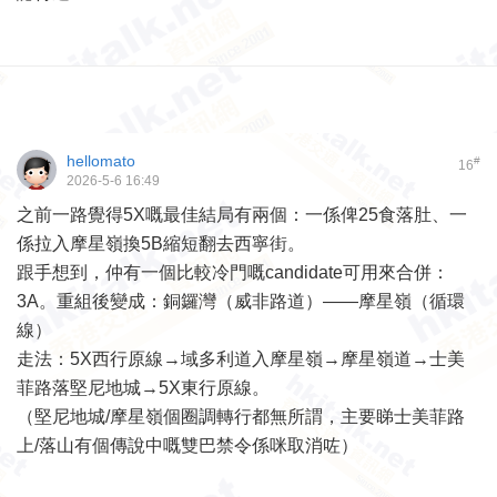
hellomato
#
16
2026-5-6 16:49
之前一路覺得5X嘅最佳結局有兩個：一係俾25食落肚、一
係拉入摩星嶺換5B縮短翻去西寧街。
跟手想到，仲有一個比較冷門嘅candidate可用來合併：
3A。重組後變成：銅鑼灣（威非路道）——摩星嶺（循環
線）
走法：5X西行原線→域多利道入摩星嶺→摩星嶺道→士美
菲路落堅尼地城→5X東行原線。
（堅尼地城/摩星嶺個圈調轉行都無所謂，主要睇士美菲路
上/落山有個傳說中嘅雙巴禁令係咪取消咗）