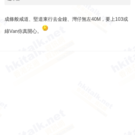
成條般咸道、堅道東行去金鐘、灣仔無左40M，要上103或
綠Van你真開心。