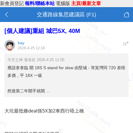
新會員登記
報料/聯絡本站
電腦版
主頁/最新文章
交通路線集思建議區 (F1)
[個人建議]重組 城巴5X, 40M
kay
#
11
2026-4-25 12:18
天空之神 發表於 2026-4-25 11:05
應該拿拿臨 開 18S S stand for slow 由堅城 - 筲箕灣同 720 差唔
多價，平 18X 一級
然後第二年開手就開 ...
大坑最抵條deal係5X加2車西行唔上橋