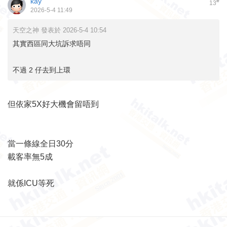
kay
#
13
2026-5-4 11:49
天空之神 發表於 2026-5-4 10:54
其實西區同大坑訴求唔同
不過 2 仔去到上環
但依家5X好大機會留唔到
當一條線全日30分
載客率無5成
就係ICU等死