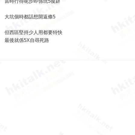
當時行得呢步即係玩5復辟
大坑個時都話想開返條5
但西區堅持少人用都要特快
最後就係5X自尋死路