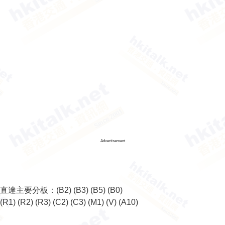
Advertisement
直達主要分板：
(B2)
(B3)
(B5)
(B0)
(R1)
(R2)
(R3)
(C2)
(C3)
(M1)
(V)
(A10)