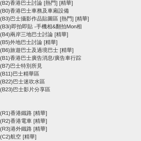
(B2)香港巴士討論
[熱門]
[精華]
(B0)香港巴士車務及車廂設備
(B3)巴士攝影作品貼圖區
[熱門]
[精華]
(B3i)即拍即貼 -手機相&翻拍Mon相
(B4)兩岸三地巴士討論
[精華]
(B5)外地巴士討論
[精華]
(B6)旅遊巴士及過境巴士
[精華]
(B1)香港巴士廣告消息/廣告車行踪
(B7)巴士特別所見
(B11)巴士精華區
(B22)巴士迷吹水區
(B23)巴士影片分享區
(R1)香港鐵路
[精華]
(R2)香港電車
[精華]
(R3)港外鐵路
[精華]
(C2)航空
[精華]