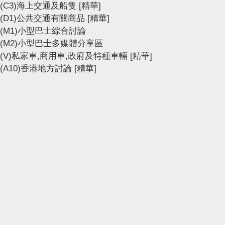
(C3)海上交通及船隻
[精華]
(D1)公共交通有關商品
[精華]
(M1)小型巴士綜合討論
(M2)小型巴士多媒體分享區
(V)私家車,商用車,政府及特種車輛
[精華]
(A10)香港地方討論
[精華]