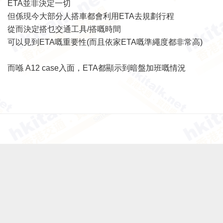
ETA並非決定一切
但係現今大部分人搭車都會利用ETA去規劃行程
從而決定搭乜交通工具/搭嘅時間
可以見到ETA嘅重要性(而且依家ETA嘅準繩度都非常高)
而喺 A12 case入面，ETA都顯示到暗盤加班嘅情況