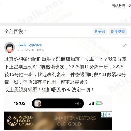
回帖數目：
2
全部回復
看全部
倒序瀏覽
2
WANG@@@
#
2
2026-4-28 18:09
其實你想帶出啲咩重點？81暗盤加班？收車？？？我又分享
下上星期五晚A12嘅機場班次，2225前10分鐘一班，2225
後15分鐘一班，比起表列密左，仲密過同時段A11做緊20分
鐘一班，但唔知有咩作用，運車返柴廠？
以上我親身經歷！絕對唔係睇eta決定一切！