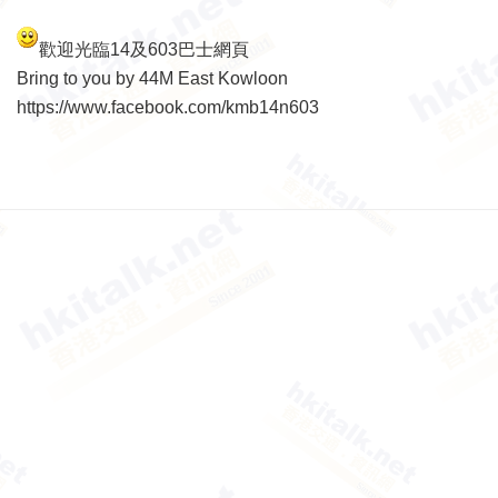
歡迎光臨14及603巴士網頁
Bring to you by 44M East Kowloon
https://www.facebook.com/kmb14n603