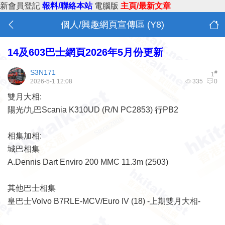
新會員登記
報料/聯絡本站
電腦版
主頁/最新文章
個人/興趣網頁宣傳區 (Y8)
14及603巴士網頁2026年5月份更新
S3N171
#
1
2026-5-1 12:08
335
0
雙月大相:
陽光/九巴Scania K310UD (R/N PC2853) 行PB2
相集加相:
城巴相集
A.Dennis Dart Enviro 200 MMC 11.3m (2503)
其他巴士相集
皇巴士Volvo B7RLE-MCV/Euro IV (18) -上期雙月大相-