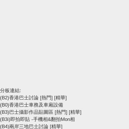
分板連結:
(B2)香港巴士討論
[熱門]
[精華]
(B0)香港巴士車務及車廂設備
(B3)巴士攝影作品貼圖區
[熱門]
[精華]
(B3i)即拍即貼 -手機相&翻拍Mon相
(B4)兩岸三地巴士討論
[精華]