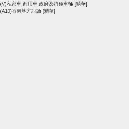
(V)私家車,商用車,政府及特種車輛
[精華]
(A10)香港地方討論
[精華]