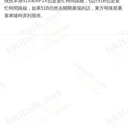
既然本身51X和AP1X也是繁忙時間路綫，估計51B也是繁
忙時間路線，如果51B仍然去關閘廣場的話，東方明珠那裏
塞車隨時弄到脫班。