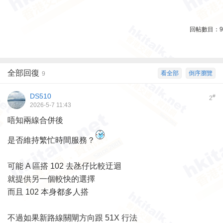
回帖數目：
9
全部回復
看全部
倒序瀏覽
9
DS510
#
2
2026-5-7 11:43
唔知兩線合併後
是否維持繁忙時間服務？
可能 A 區搭 102 去氹仔比較迂迴
就提供另一個較快的選擇
而且 102 本身都多人搭
不過如果新路線關閘方向跟 51X 行法