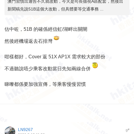
澳門習慣出通告不久就改動，今天是司長循視A區配套，然後出
新聞稿先說51B這個大改動，但具體要等交通事務 ...
估中咗，51B 的確係經信虹/湖畔出關閘
然後經機場返去石排灣
咁樣都好，Cover 返 51X AP1X 需求較大的部份
不過聽說唔少乘客改動當日先知兩線合併
睇嚟都係要加強宣傳，等乘客慢慢習慣
LN9267
#
9