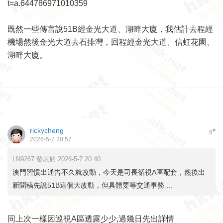
t=a.644786971010359
既然一些傳言說51B經金光大道、湖畔大廈，我估計去程經
機場然後金光大道去石排灣，回程經金光大道、信虹花園、
湖畔大廈。
rickycheng
#
6
2026-5-7 20:57
LN9267 發表於 2026-5-7 20:40
澳門習慣出通告不久就改動，今天是司長循視A區配套，然後出
新聞稿先說51B這個大改動，但具體要等交通事務 ...
同上次一樣因巡視A區透露少少,過幾日先出詳情