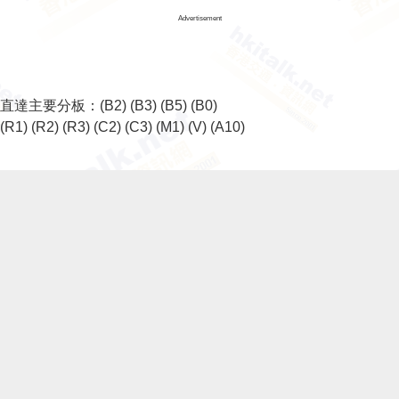
Advertisement
直達主要分板：
(B2)
(B3)
(B5)
(B0)
(R1)
(R2)
(R3)
(C2)
(C3)
(M1)
(V)
(A10)