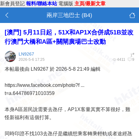
新會員登記
報料/聯絡本站
電腦版
主頁/最新文章
兩岸三地巴士 (B4)
[澳門]
5月11日起，51X和AP1X合併成51B並改
行澳門大橋和A區+關閘廣場巴士改動
LN9267
#
1
2026-5-6 17:25
4411
9
本帖最後由 LN9267 於 2026-5-8 21:49 編輯
https://www.facebook.com/photo?f ...
t=a.644786971010359
本身A區居民說需要去氹仔，AP1X客量其實不算很好，難
怪新福利有這個打算。
同時印證不找103去氹仔是繼續想乘客轉乘輕軌或者途經氹