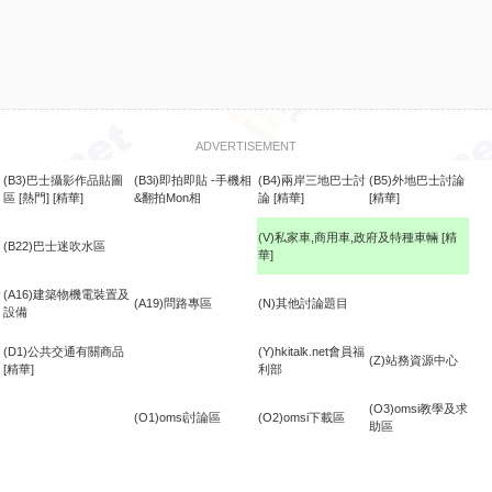
ADVERTISEMENT
(B3)巴士攝影作品貼圖
(B3i)即拍即貼 -手機相
(B4)兩岸三地巴士討
(B5)外地巴士討論
區
[熱門]
[精華]
&翻拍Mon相
論
[精華]
[精華]
(V)私家車,商用車,政府及特種車輛
[精
(B22)巴士迷吹水區
華]
食
(A16)建築物機電裝置及
(A19)問路專區
(N)其他討論題目
設備
(D1)公共交通有關商品
(Y)hkitalk.net會員福
(Z)站務資源中心
[精華]
利部
(O3)omsi教學及求
(O1)omsi討論區
(O2)omsi下載區
助區