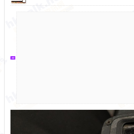
香
港
交
通
資
訊
網