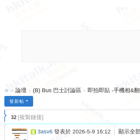
»
論壇
›
(B) Bus 巴士討論區
›
即拍即貼 -手機相&翻拍M
hk
發新帖
ita
[複製鏈接]
32
lk.
ne
3asv6
發表於 2026-5-9 16:12
|
顯示全
t