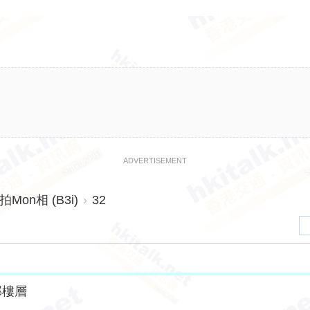
ADVERTISEMENT
on相 (B3i)
›
32
部樓層