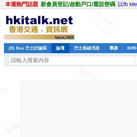
本週熱門話題
新會員登記/啟動戶口/重設密碼
以fb M
(B) Bus 巴士討論區
論壇
巴士路線消息
導讀
80
飛行報告
日誌
保留巴士
分享
記錄