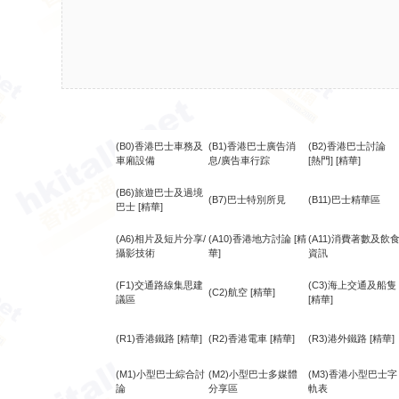
(B0)香港巴士車務及
(B1)香港巴士廣告消
(B2)香港巴士討論
車廂設備
息/廣告車行踪
[熱門]
[精華]
(B6)旅遊巴士及過境
(B7)巴士特別所見
(B11)巴士精華區
巴士
[精華]
(A6)相片及短片分享/
(A10)香港地方討論
[精
(A11)消費著數及飲
攝影技術
華]
資訊
(F1)交通路線集思建
(C3)海上交通及船隻
(C2)航空
[精華]
議區
[精華]
(R1)香港鐵路
[精華]
(R2)香港電車
[精華]
(R3)港外鐵路
[精華]
(M1)小型巴士綜合討
(M2)小型巴士多媒體
(M3)香港小型巴士字
論
分享區
軌表