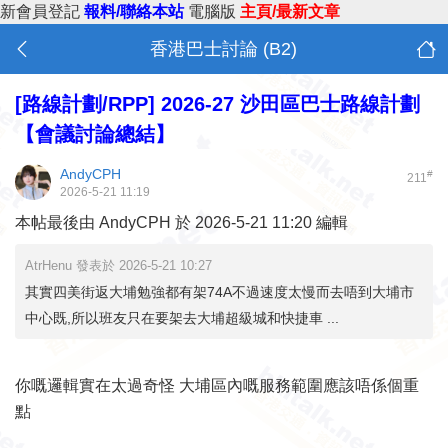
新會員登記
報料/聯絡本站
電腦版
主頁/最新文章
香港巴士討論 (B2)
[路線計劃/RPP]
2026-27 沙田區巴士路線計劃
【會議討論總結】
AndyCPH
#
211
2026-5-21 11:19
本帖最後由 AndyCPH 於 2026-5-21 11:20 編輯
AtrHenu 發表於 2026-5-21 10:27
其實四美街返大埔勉強都有架74A不過速度太慢而去唔到大埔市
中心既,所以班友只在要架去大埔超級城和快捷車 ...
你嘅邏輯實在太過奇怪 大埔區內嘅服務範圍應該唔係個重
點