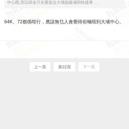
中心既,所以班友只在要架去大埔超級城和快捷車 ...
64K、72都係咁行，應該無乜人會覺得佢哋唔到大埔中心。
上一頁
第22頁
下一頁