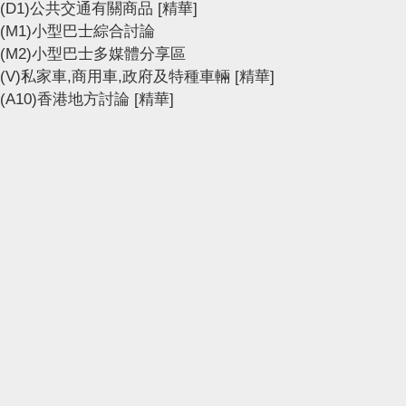
(D1)公共交通有關商品
[精華]
(M1)小型巴士綜合討論
(M2)小型巴士多媒體分享區
(V)私家車,商用車,政府及特種車輛
[精華]
(A10)香港地方討論
[精華]