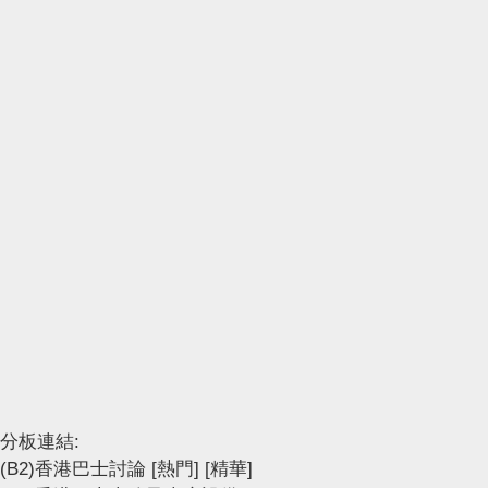
分板連結:
(B2)香港巴士討論
[熱門]
[精華]