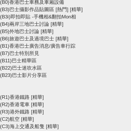
(B0)香港巴士車務及車廂設備
(B3)巴士攝影作品貼圖區
[熱門]
[精華]
(B3i)即拍即貼 -手機相&翻拍Mon相
(B4)兩岸三地巴士討論
[精華]
(B5)外地巴士討論
[精華]
(B6)旅遊巴士及過境巴士
[精華]
(B1)香港巴士廣告消息/廣告車行踪
(B7)巴士特別所見
(B11)巴士精華區
(B22)巴士迷吹水區
(B23)巴士影片分享區
(R1)香港鐵路
[精華]
(R2)香港電車
[精華]
(R3)港外鐵路
[精華]
(C2)航空
[精華]
(C3)海上交通及船隻
[精華]