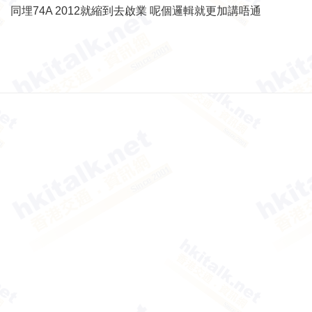
同埋74A 2012就縮到去啟業 呢個邏輯就更加講唔通