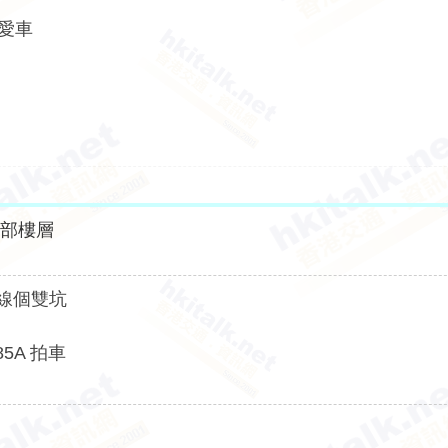
新愛車
全部樓層
站線個雙坑
5A 拍車