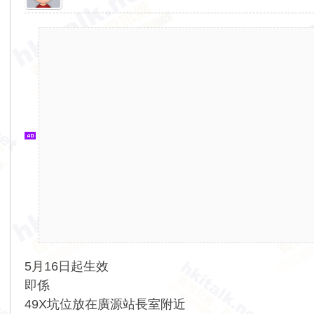
香
港
交
通
資
訊
網
5月16日起生效
即係
49X坑位放在廣源站長室附近