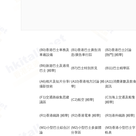
(B0)香港巴士車務及
(B1)香港巴士廣告消
(B2)香港巴士討論
車廂設備
息/廣告車行踪
[熱門]
[精華]
(B6)旅遊巴士及過境
(B7)巴士特別所見
(B11)巴士精華區
巴士
[精華]
(A6)相片及短片分享/
(A10)香港地方討論
[精
(A11)消費著數及飲
攝影技術
華]
資訊
(F1)交通路線集思建
(C3)海上交通及船隻
(C2)航空
[精華]
議區
[精華]
(R1)香港鐵路
[精華]
(R2)香港電車
[精華]
(R3)港外鐵路
[精華]
(M1)小型巴士綜合討
(M2)小型巴士多媒體
(M3)香港小型巴士字
論
分享區
軌表