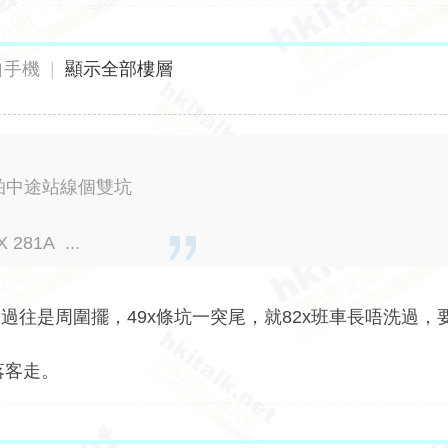
自手機
|
顯示全部樓層
會拍中途站線個雙坑
1A ...
往是周圍擺，49x條坑一突尾，就82x班車長唔洗過，
落客走。