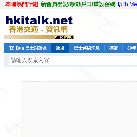
本週熱門話題
新會員登記/啟動戶口/重設密碼
以fb M
(B) Bus 巴士討論區
論壇
巴士路線消息
導讀
80
飛行報告
日誌
保留巴士
分享
記錄