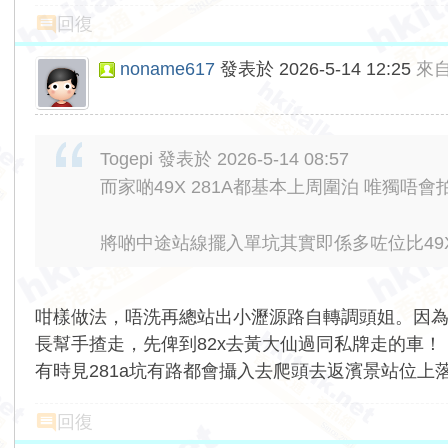
回復
noname617
發表於 2026-5-14 12:25
來
Togepi 發表於 2026-5-14 08:57
而家啲49X 281A都基本上周圍泊 唯獨唔
將啲中途站線擺入單坑其實即係多咗位比49X 28
咁樣做法，唔洗再總站出小瀝源路自轉調頭姐。因為過
長幫手揸走，先俾到82x去黃大仙過同私牌走的車！
有時見281a坑有路都會攝入去爬頭去返濱景站位上
回復