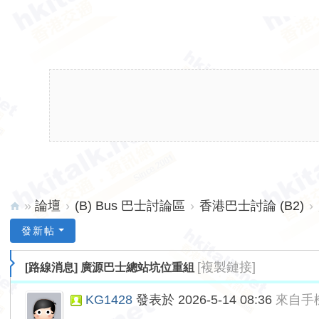
»
論壇
›
(B) Bus 巴士討論區
›
香港巴士討論 (B2)
›
hk
發新帖
ita
[複製鏈接]
[路線消息]
廣源巴士總站坑位重組
lk.
ne
KG1428
發表於 2026-5-14 08:36
來自手
t