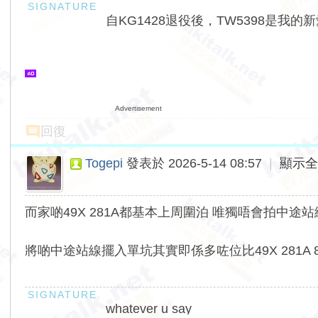
自KG1428退役後，TW5398是我的
Advertisement
回復
Togepi
發表於 2026-5-14 08:57
|
顯示
而家啲49X 281A都基本上周圍泊 唯獨唔會拍中途
將啲中途站線擺入單坑其實即係多咗位比49X 281A 8
whatever u say