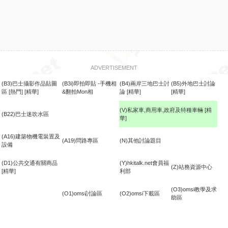
ADVERTISEMENT
(B3)巴士攝影作品貼圖
(B3i)即拍即貼 -手機相
(B4)兩岸三地巴士討
(B5)外地巴士討論
區
[熱門]
[精華]
&翻拍Mon相
論
[精華]
[精華]
(V)私家車,商用車,政府及特種車輛
[精
(B22)巴士迷吹水區
華]
食
(A16)建築物機電裝置及
(A19)問路專區
(N)其他討論題目
設備
(D1)公共交通有關商品
(Y)hkitalk.net會員福
(Z)站務資源中心
[精華]
利部
(O3)omsi教學及求
(O1)omsi討論區
(O2)omsi下載區
助區