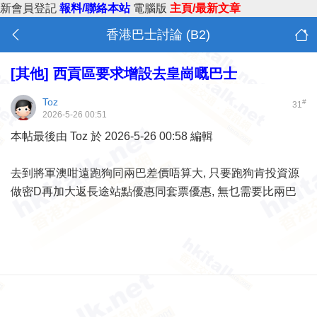
新會員登記
報料/聯絡本站
電腦版
主頁/最新文章
香港巴士討論 (B2)
[其他]
西貢區要求增設去皇崗嘅巴士
Toz
#
31
2026-5-26 00:51
本帖最後由 Toz 於 2026-5-26 00:58 編輯
去到將軍澳咁遠跑狗同兩巴差價唔算大, 只要跑狗肯投資源
做密D再加大返長途站點優惠同套票優惠, 無乜需要比兩巴