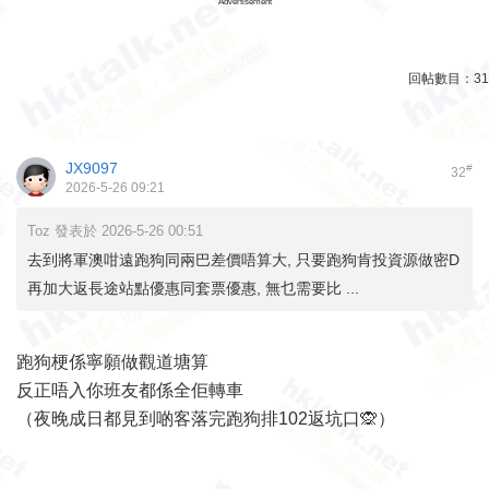
Advertisement
回帖數目：
31
JX9097
#
32
2026-5-26 09:21
Toz 發表於 2026-5-26 00:51
去到將軍澳咁遠跑狗同兩巴差價唔算大, 只要跑狗肯投資源做密D
再加大返長途站點優惠同套票優惠, 無乜需要比 ...
跑狗梗係寧願做觀道塘算
反正唔入你班友都係全佢轉車
（夜晚成日都見到啲客落完跑狗排102返坑口🙊）