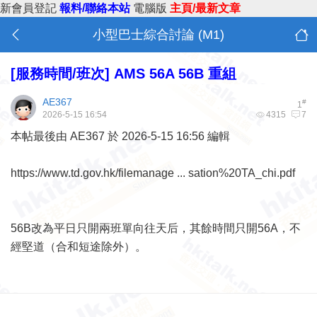
新會員登記
報料/聯絡本站
電腦版
主頁/最新文章
小型巴士綜合討論 (M1)
[服務時間/班次]
AMS 56A 56B 重組
AE367
#
1
2026-5-15 16:54
4315
7
本帖最後由 AE367 於 2026-5-15 16:56 編輯
https://www.td.gov.hk/filemanage ... sation%20TA_chi.pdf
56B改為平日只開兩班單向往天后，其餘時間只開56A，不
經堅道（合和短途除外）。