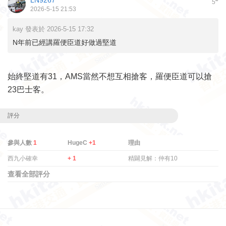
LN9267
5
2026-5-15 21:53
kay 發表於 2026-5-15 17:32
N年前已經講羅便臣道好做過堅道
始終堅道有31，AMS當然不想互相搶客，羅便臣道可以搶
23巴士客。
評分
參與人數
1
HugeC
+1
理由
西九小確幸
+ 1
精闢見解：仲有10
查看全部評分