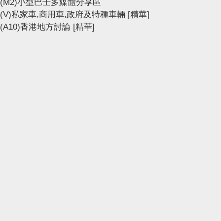
(M2)小型巴士多媒體分享區
(V)私家車,商用車,政府及特種車輛
[精華]
(A10)香港地方討論
[精華]