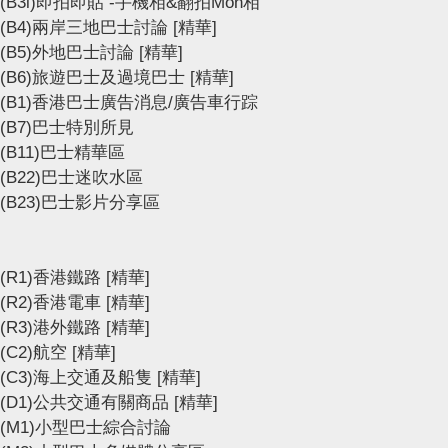
(B3i)即拍即貼 -手機相&翻拍Mon相
(B4)兩岸三地巴士討論
[精華]
(B5)外地巴士討論
[精華]
(B6)旅遊巴士及過境巴士
[精華]
(B1)香港巴士廣告消息/廣告車行踪
(B7)巴士特別所見
(B11)巴士精華區
(B22)巴士迷吹水區
(B23)巴士影片分享區
(R1)香港鐵路
[精華]
(R2)香港電車
[精華]
(R3)港外鐵路
[精華]
(C2)航空
[精華]
(C3)海上交通及船隻
[精華]
(D1)公共交通有關商品
[精華]
(M1)小型巴士綜合討論