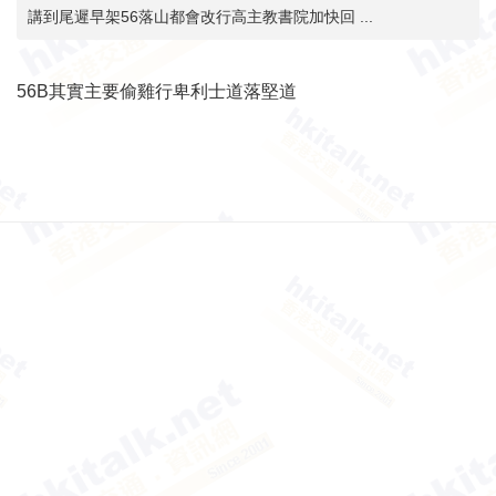
講到尾遲早架56落山都會改行高主教書院加快回 ...
56B其實主要偷雞行卑利士道落堅道