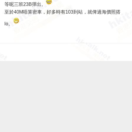
等呢三班23B彈出。
至於40M唔算密車，好多時有103到站，就俾過海價照搭
lo。