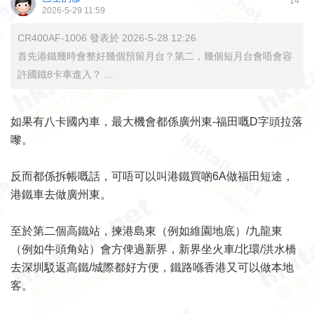
14
2026-5-29 11:59
CR400AF-1006 發表於 2026-5-28 12:26
首先港鐵幾時會整好幾個預留月台？第二，幾個短月台會唔會容
許國鐵8卡車進入？ ...
如果有八卡國內車，最大機會都係廣州東-福田嘅D字頭拉落
嚟。
反而都係拆帳嘅話，可唔可以叫港鐵買啲6A做福田短途，
港鐵車去做廣州東。
至於第二個高鐵站，揀港島東（例如維園地底）/九龍東
（例如牛頭角站）會方俾過新界，新界坐火車/北環/洪水橋
去深圳駁返高鐵/城際都好方便，鐵路喺香港又可以做本地
客。