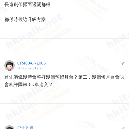
長遠剩係掃面過關都得
都係時候諗升級方案
CR400AF-1006
#
13
2026-5-28 12:26
首先港鐵幾時會整好幾個預留月台？第二，幾個短月台會唔
會容許國鐵8卡車進入？
巴士的膠
#