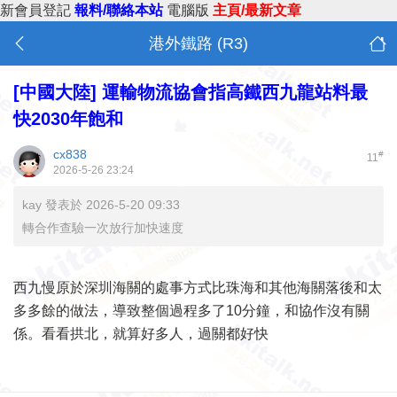
新會員登記
報料/聯絡本站
電腦版
主頁/最新文章
港外鐵路 (R3)
[中國大陸]
運輸物流協會指高鐵西九龍站料最
快2030年飽和
cx838
#
11
2026-5-26 23:24
kay 發表於 2026-5-20 09:33
轉合作查驗一次放行加快速度
西九慢原於深圳海關的處事方式比珠海和其他海關落後和太
多多餘的做法，導致整個過程多了10分鐘，和協作沒有關
係。看看拱北，就算好多人，過關都好快