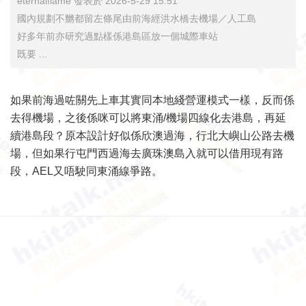
eternalflame 發表於 2026-5-29 15:51
國內規劃不嬲都留左條尾由前海經洪水橋去機場／人工島
好多年前亦研究過點樣係港島區放一個城際車站
既要 ...
如果前海過咗關先上車其實同本地綫營運模式一樣，反而係
去得機場，之後係咪可以將東涌/機場四線化去港島，再延
續港島段？原本設計好似係欣澳過海，行北大嶼山公路去機
場，但如果行屯門西過海去廣珠澳島入就可以借用現有路
段，AEL又唔駛同東涌線爭路。