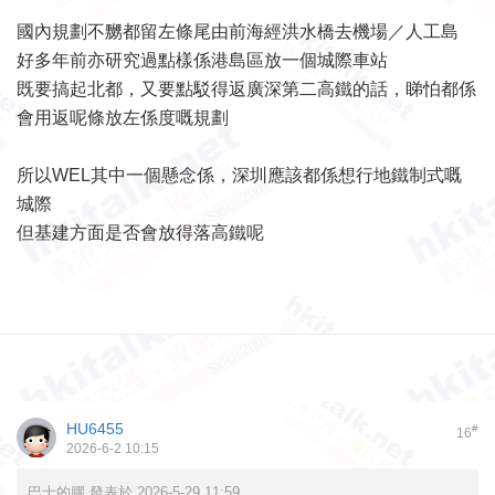
國內規劃不嬲都留左條尾由前海經洪水橋去機場／人工島
好多年前亦研究過點樣係港島區放一個城際車站
既要搞起北都，又要點駁得返廣深第二高鐵的話，睇怕都係
會用返呢條放左係度嘅規劃
所以WEL其中一個懸念係，深圳應該都係想行地鐵制式嘅
城際
但基建方面是否會放得落高鐵呢
HU6455
#
16
2026-6-2 10:15
巴士的膠 發表於 2026-5-29 11:59