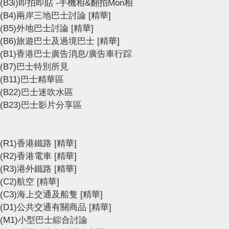
(B3i)即拍即貼 -手機相&翻拍Mon相
(B4)兩岸三地巴士討論
[精華]
(B5)外地巴士討論
[精華]
(B6)旅遊巴士及過境巴士
[精華]
(B1)香港巴士廣告消息/廣告車行踪
(B7)巴士特別所見
(B11)巴士精華區
(B22)巴士迷吹水區
(B23)巴士影片分享區
(R1)香港鐵路
[精華]
(R2)香港電車
[精華]
(R3)港外鐵路
[精華]
(C2)航空
[精華]
(C3)海上交通及船隻
[精華]
(D1)公共交通有關商品
[精華]
(M1)小型巴士綜合討論