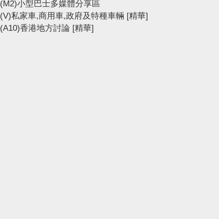
(M2)小型巴士多媒體分享區
(V)私家車,商用車,政府及特種車輛
[精華]
(A10)香港地方討論
[精華]