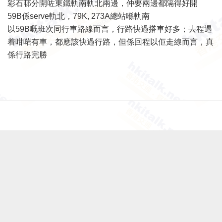
彩石邨分開咗東鐵軌南軌北兩邊，仲要兩邊都隔得好開
59B係serve軌北，79K, 273A總站喺軌南
以59B嘅班次同行車路線而言，行路快過搭車好多；去程遇
着咁啱有車，都應該快過行路，但係回程以佢走線而言，真
係行路完勝