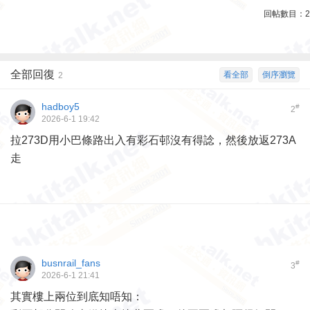
回帖數目：
2
全部回復
看全部
倒序瀏覽
2
hadboy5
#
2
2026-6-1 19:42
拉273D用小巴條路出入有彩石邨沒有得諗，然後放返273A
走
busnrail_fans
#
3
2026-6-1 21:41
其實樓上兩位到底知唔知：