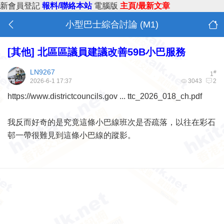
新會員登記
報料/聯絡本站
電腦版
主頁/最新文章
小型巴士綜合討論 (M1)
[其他]
北區區議員建議改善59B小巴服務
LN9267
#
1
2026-6-1 17:37
3043
2
https://www.districtcouncils.gov ... ttc_2026_018_ch.pdf
我反而好奇的是究竟這條小巴線班次是否疏落，以往在彩石
邨一帶很難見到這條小巴線的蹤影。