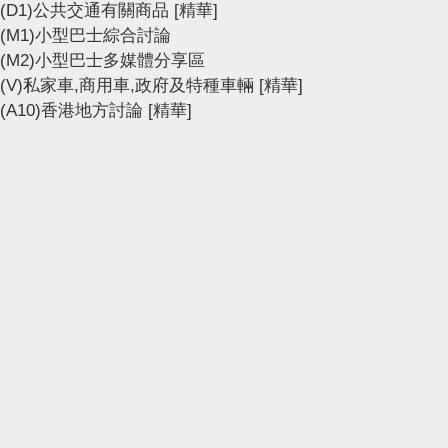
(D1)公共交通有關商品
[精華]
(M1)小型巴士綜合討論
(M2)小型巴士多媒體分享區
(V)私家車,商用車,政府及特種車輛
[精華]
(A10)香港地方討論
[精華]