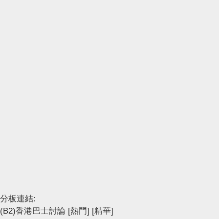
分板連結:
(B2)香港巴士討論
[熱門]
[精華]