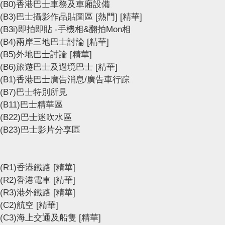
(B0)香港巴士車務及車廂設備
(B3)巴士攝影作品貼圖區
[熱門]
[精華]
(B3i)即拍即貼 -手機相&翻拍Mon相
(B4)兩岸三地巴士討論
[精華]
(B5)外地巴士討論
[精華]
(B6)旅遊巴士及過境巴士
[精華]
(B1)香港巴士廣告消息/廣告車行踪
(B7)巴士特別所見
(B11)巴士精華區
(B22)巴士迷吹水區
(B23)巴士影片分享區
(R1)香港鐵路
[精華]
(R2)香港電車
[精華]
(R3)港外鐵路
[精華]
(C2)航空
[精華]
(C3)海上交通及船隻
[精華]