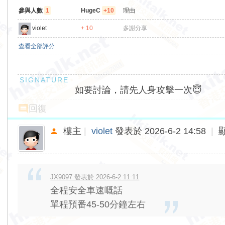
參與人數
1
HugeC
+10
理由
violet
+ 10
多謝分享
查看全部評分
如要討論，請先人身攻擊一次😇
回復
樓主
|
violet
發表於 2026-6-2 14:58
|
JX9097 發表於 2026-6-2 11:11
全程安全車速嘅話
單程預番45-50分鐘左右