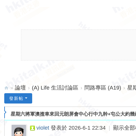
»
論壇
›
(A) Life 生活討論區
›
問路專區 (A19)
›
星
hk
發新帖
ita
星期六將軍澳揸車來回元朗屏會中心行中九幹+屯公大約幾
lk.
ne
violet
發表於 2026-6-1 22:34
|
顯示全部
t