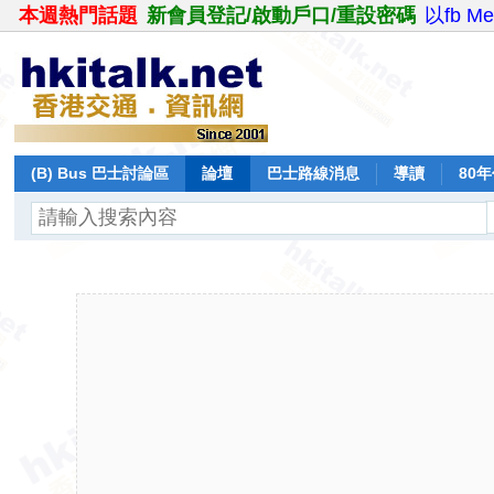
本週熱門話題
新會員登記/啟動戶口/重設密碼
以fb M
(B) Bus 巴士討論區
論壇
巴士路線消息
導讀
80
飛行報告
日誌
保留巴士
分享
記錄