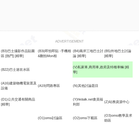
ADVERTISEMENT
(B3)巴士攝影作品貼圖
(B3i)即拍即貼 -手機相
(B4)兩岸三地巴士討
(B5)外地巴士討論
區
[熱門]
[精華]
&翻拍Mon相
論
[精華]
[精華]
(V)私家車,商用車,政府及特種車輛
[精
(B22)巴士迷吹水區
華]
食
(A16)建築物機電裝置及
(A19)問路專區
(N)其他討論題目
設備
(D1)公共交通有關商品
(Y)hkitalk.net會員福
(Z)站務資源中心
[精華]
利部
(O3)omsi教學及求
(O1)omsi討論區
(O2)omsi下載區
助區