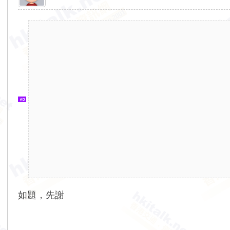
香
港
交
通
資
訊
網
如題，先謝