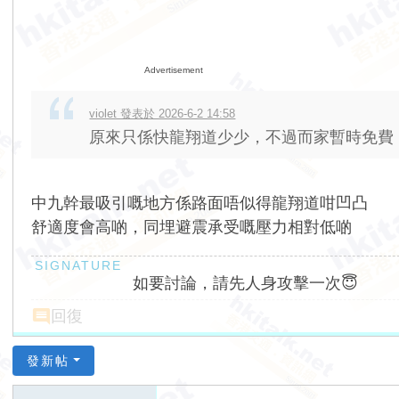
Advertisement
violet 發表於 2026-6-2 14:58
原來只係快龍翔道少少，不過而家暫時免費
中九幹最吸引嘅地方係路面唔似得龍翔道咁凹凸
舒適度會高啲，同埋避震承受嘅壓力相對低啲
如要討論，請先人身攻擊一次😇
回復
發新帖