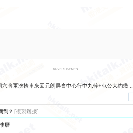
ADVERTISEMENT
期六將軍澳揸車來回元朗屏會中心行中九幹+屯公大約幾 ..
[複製鏈接]
耐到？
樓層