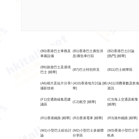
(B0)香港巴士車務及
(B1)香港巴士廣告消
(B2)香港巴士討論
車廂設備
息/廣告車行踪
[熱門]
[精華]
(B6)旅遊巴士及過境
(B7)巴士特別所見
(B11)巴士精華區
巴士
[精華]
(A6)相片及短片分享/
(A10)香港地方討論
[精
(A11)消費著數及飲
攝影技術
華]
資訊
(F1)交通路線集思建
(C3)海上交通及船隻
(C2)航空
[精華]
議區
[精華]
(R1)香港鐵路
[精華]
(R2)香港電車
[精華]
(R3)港外鐵路
[精華]
(M1)小型巴士綜合討
(M2)小型巴士多媒體
(M3)香港小型巴士字
論
分享區
軌表