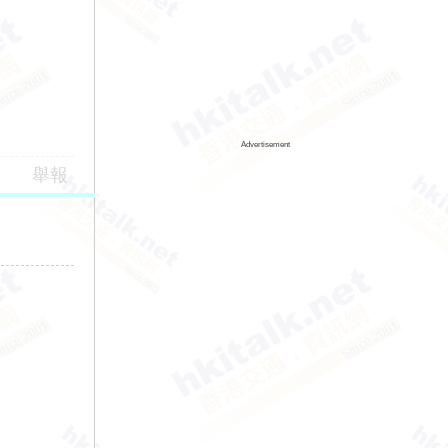
Advertisement
舉報