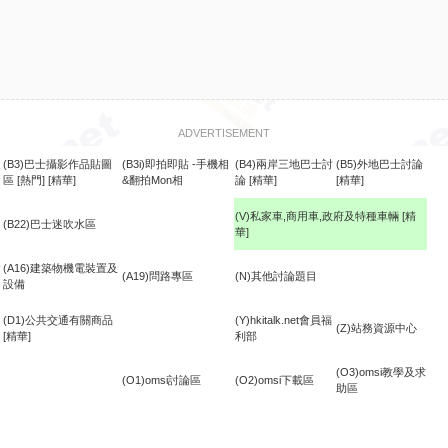
ADVERTISEMENT
(B3)巴士攝影作品貼圖
(B3i)即拍即貼 -手機相
(B4)兩岸三地巴士討
(B5)外地巴士討論
區
[熱門]
[精華]
&翻拍Mon相
論
[精華]
[精華]
(V)私家車,商用車,政府及特種車輛
[精
(B22)巴士迷吹水區
華]
食
(A16)建築物機電裝置及
(A19)問路專區
(N)其他討論題目
設備
(D1)公共交通有關商品
(Y)hkitalk.net會員福
(Z)站務資源中心
[精華]
利部
(O3)omsi教學及求
(O1)omsi討論區
(O2)omsi下載區
助區