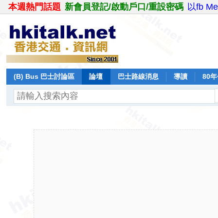
本週熱門話題
新會員登記/啟動戶口/重設密碼
以fb M
(B) Bus 巴士討論區
論壇
巴士路線消息
導讀
80
飛行報告
日誌
保留巴士
分享
記錄