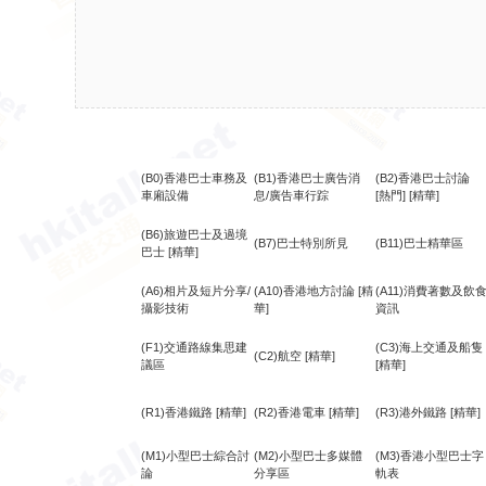
(B0)香港巴士車務及
(B1)香港巴士廣告消
(B2)香港巴士討論
車廂設備
息/廣告車行踪
[熱門]
[精華]
(B6)旅遊巴士及過境
(B7)巴士特別所見
(B11)巴士精華區
巴士
[精華]
(A6)相片及短片分享/
(A10)香港地方討論
[精
(A11)消費著數及飲
攝影技術
華]
資訊
(F1)交通路線集思建
(C3)海上交通及船隻
(C2)航空
[精華]
議區
[精華]
(R1)香港鐵路
[精華]
(R2)香港電車
[精華]
(R3)港外鐵路
[精華]
(M1)小型巴士綜合討
(M2)小型巴士多媒體
(M3)香港小型巴士字
論
分享區
軌表