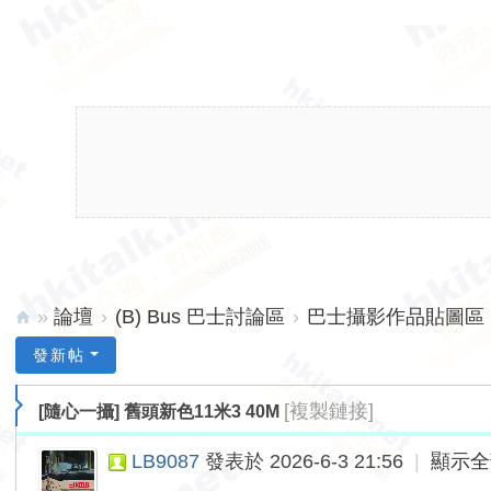
»
論壇
›
(B) Bus 巴士討論區
›
巴士攝影作品貼圖區 (
hk
發新帖
ita
[複製鏈接]
[隨心一攝]
舊頭新色11米3 40M
lk.
ne
LB9087
發表於 2026-6-3 21:56
|
顯示全
t