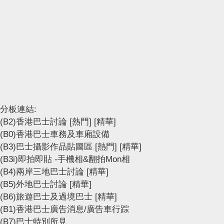
分板連結:
(B2)香港巴士討論
[熱門]
[精華]
(B0)香港巴士車務及車廂設備
(B3)巴士攝影作品貼圖區
[熱門]
[精華]
(B3i)即拍即貼 -手機相&翻拍Mon相
(B4)兩岸三地巴士討論
[精華]
(B5)外地巴士討論
[精華]
(B6)旅遊巴士及過境巴士
[精華]
(B1)香港巴士廣告消息/廣告車行踪
(B7)巴士特別所見