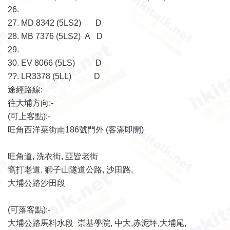
26.
27. MD 8342 (5LS2) D
28. MB 7376 (5LS2) A D
29.
30. EV 8066 (5LS) D
??. LR3378 (5LL) D
途經路線:
往大埔方向:-
(可上客點):-
旺角西洋菜街南186號門外 (客滿即開)
旺角道, 洗衣街, 亞皆老街
窩打老道, 獅子山隧道公路, 沙田路,
大埔公路沙田段
(可落客點):-
大埔公路馬料水段 崇基學院, 中大,赤泥坪,大埔尾,