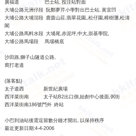
廣福道 巴士站, 投注站對面
大埔公路元洲仔段 阮鄭夢芹小學對出巴士站, 黃宜凹
大埔公路大埔滘段 鹿茵山莊,翡翠花園,,松仔園,樟樹灘,松濤
閣
大埔公路馬料水段 大埔尾,赤泥坪,中大,崇基學院,
大埔公路馬場段 馬場橋底
沙田路,獅子山隧道公路,
窩打老道
(落客點)
太子道西 新世紀廣場
西洋菜街南 太子站B2出口側,始創中心後面,弼街
西洋菜街南186號門外 終站
小巴到油站後需逗留數分鐘才開出, 以保持秩序
最近更新日期:4-4-2006