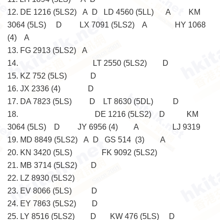
12. DE 1216 (5LS2) A D LD 4560 (5LL) A KM
3064 (5LS) D LX 7091 (5LS2) A HY 1068
(4) A
13. FG 2913 (5LS2) A
14. LT 2550 (5LS2) D
15. KZ 752 (5LS) D
16. JX 2336 (4) D
17. DA 7823 (5LS) D LT 8630 (5DL) D
18. DE 1216 (5LS2) D KM
3064 (5LS) D JY 6956 (4) A LJ 9319
19. MD 8849 (5LS2) A D GS 514 (3) A
20. KN 3420 (5LS) FK 9092 (5LS2)
21. MB 3714 (5LS2) D
22. LZ 8930 (5LS2)
23. EV 8066 (5LS) D
24. EY 7863 (5LS2) D
25. LY 8516 (5LS2) D KW 476 (5LS) D