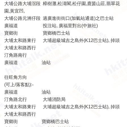
大埔公路大埔滘段 樟樹灘,松濤閣,松仔園,鹿茵山莊,翡翠花
園,黃宜凹,
大埔公路元洲仔段 過廣進街街口(加氣站通道)之巴士站
廣福道 投注站, 廣福里對出(中旅社)
寶鄉街 寶鄉橋巴士站
大埔太和路東行 大埔超級城吉之島外(K12巴士站), 掉頭
大埔太和路西行
汀角路南行
廣福道 油站
往旺角方向
(可上/落客點):-
廣福道 油站
汀角路北行 大埔消防局
大埔太和路東行 大埔超級城吉之島外(K12巴士站), 掉頭
大埔太和路西行
寶鄉街 寶鄉橋巴士站