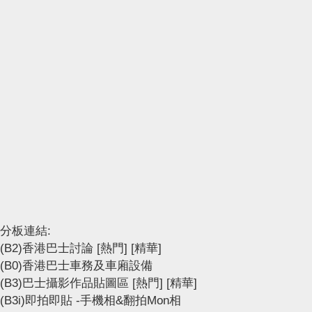
分板連結:
(B2)香港巴士討論
[熱門]
[精華]
(B0)香港巴士車務及車廂設備
(B3)巴士攝影作品貼圖區
[熱門]
[精華]
(B3i)即拍即貼 -手機相&翻拍Mon相