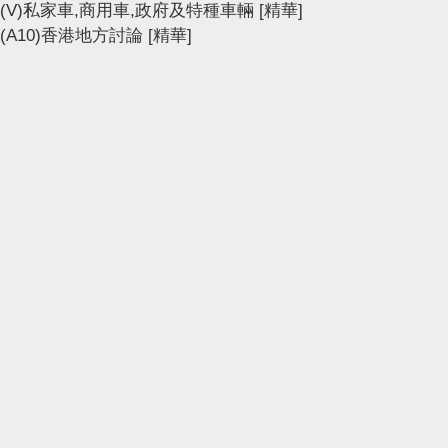
(V)私家車,商用車,政府及特種車輛
[精華]
(A10)香港地方討論
[精華]