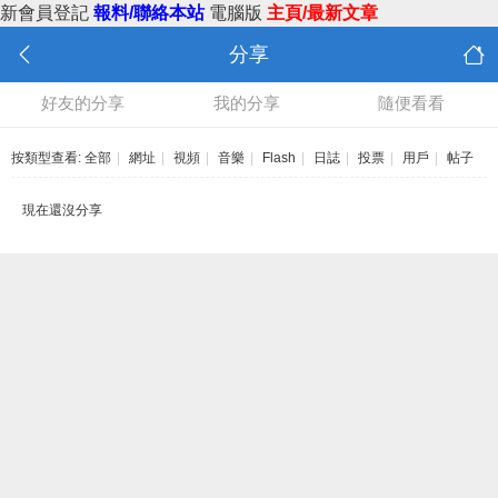
新會員登記
報料/聯絡本站
電腦版
主頁/最新文章
分享
好友的分享
我的分享
隨便看看
按類型查看:
全部
|
網址
|
視頻
|
音樂
|
Flash
|
日誌
|
投票
|
用戶
|
帖子
現在還沒分享