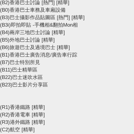
(B2)香港巴士討論
[熱門]
[精華]
(B0)香港巴士車務及車廂設備
(B3)巴士攝影作品貼圖區
[熱門]
[精華]
(B3i)即拍即貼 -手機相&翻拍Mon相
(B4)兩岸三地巴士討論
[精華]
(B5)外地巴士討論
[精華]
(B6)旅遊巴士及過境巴士
[精華]
(B1)香港巴士廣告消息/廣告車行踪
(B7)巴士特別所見
(B11)巴士精華區
(B22)巴士迷吹水區
(B23)巴士影片分享區
(R1)香港鐵路
[精華]
(R2)香港電車
[精華]
(R3)港外鐵路
[精華]
(C2)航空
[精華]