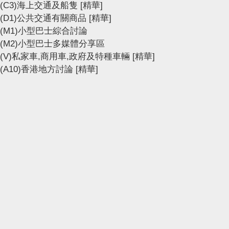
(C3)海上交通及船隻
[精華]
(D1)公共交通有關商品
[精華]
(M1)小型巴士綜合討論
(M2)小型巴士多媒體分享區
(V)私家車,商用車,政府及特種車輛
[精華]
(A10)香港地方討論
[精華]