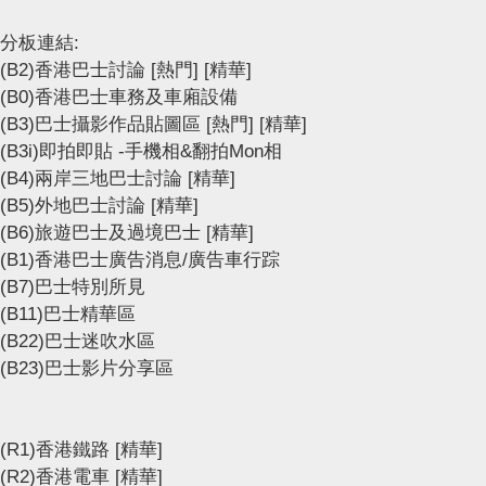
分板連結:
(B2)香港巴士討論
[熱門]
[精華]
(B0)香港巴士車務及車廂設備
(B3)巴士攝影作品貼圖區
[熱門]
[精華]
(B3i)即拍即貼 -手機相&翻拍Mon相
(B4)兩岸三地巴士討論
[精華]
(B5)外地巴士討論
[精華]
(B6)旅遊巴士及過境巴士
[精華]
(B1)香港巴士廣告消息/廣告車行踪
(B7)巴士特別所見
(B11)巴士精華區
(B22)巴士迷吹水區
(B23)巴士影片分享區
(R1)香港鐵路
[精華]
(R2)香港電車
[精華]