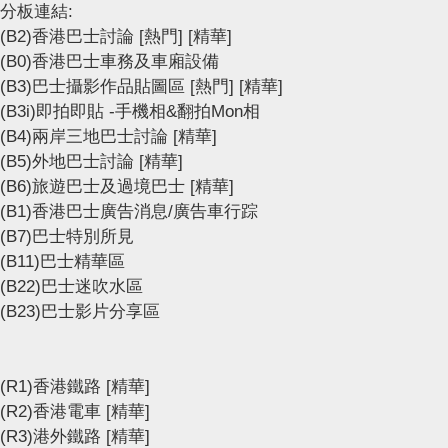
分板連結:
(B2)香港巴士討論
[熱門]
[精華]
(B0)香港巴士車務及車廂設備
(B3)巴士攝影作品貼圖區
[熱門]
[精華]
(B3i)即拍即貼 -手機相&翻拍Mon相
(B4)兩岸三地巴士討論
[精華]
(B5)外地巴士討論
[精華]
(B6)旅遊巴士及過境巴士
[精華]
(B1)香港巴士廣告消息/廣告車行踪
(B7)巴士特別所見
(B11)巴士精華區
(B22)巴士迷吹水區
(B23)巴士影片分享區
(R1)香港鐵路
[精華]
(R2)香港電車
[精華]
(R3)港外鐵路
[精華]