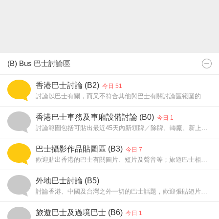
(B) Bus 巴士討論區
香港巴士討論 (B2)
今日 51
討論以巴士有關，而又不符合其他與巴士有關討論區範圍的話題。
問路文章請往「問路專區(A19)」；旅遊巴士請往B6板討論。
香港巴士車務及車廂設備討論 (B0)
今日 1
討論範圍包括可貼出最近45天內新領牌／除牌、轉廠、新上牌／甩牌、新翻油、留廠中/復出巴士及其他巴士車廂設備變動的資料。
巴士攝影作品貼圖區 (B3)
今日 7
歡迎貼出香港的巴士有關圖片、短片及聲音等；旅遊巴士相片請貼於B6板。翻拍相機螢光幕請貼B3i板
外地巴士討論 (B5)
討論香港、中國及台灣之外一切的巴士話題，歡迎張貼短片或相片。
旅遊巴士及過境巴士 (B6)
今日 1