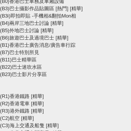
(B0)香港巴士車務及車廂設備
(B3)巴士攝影作品貼圖區
[熱門]
[精華]
(B3i)即拍即貼 -手機相&翻拍Mon相
(B4)兩岸三地巴士討論
[精華]
(B5)外地巴士討論
[精華]
(B6)旅遊巴士及過境巴士
[精華]
(B1)香港巴士廣告消息/廣告車行踪
(B7)巴士特別所見
(B11)巴士精華區
(B22)巴士迷吹水區
(B23)巴士影片分享區
(R1)香港鐵路
[精華]
(R2)香港電車
[精華]
(R3)港外鐵路
[精華]
(C2)航空
[精華]
(C3)海上交通及船隻
[精華]