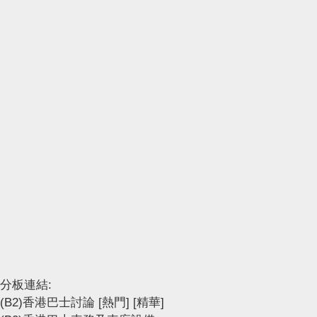
分板連結:
(B2)香港巴士討論
[熱門]
[精華]