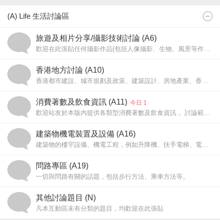
(A) Life 生活討論區
旅遊及相片分享/攝影技術討論 (A6)
歡迎在此張貼任何攝影作品(包括人像攝影、生物、風景等作品，作品必須由貼文者拍攝，但不包括交通工具相片及明星相片)，以及分享有關攝影技術的心得及疑難。
香港地方討論 (A10)
香港都市建設、城市規劃及政策、建築設計、房地產業、香港地理歷史、各區風貌及道路及天文氣象等、遠足路線查詢。
消費著數及飲食資訊 (A11)
今日 1
歡迎站友於本版內提供各類型消費著數及飲食資訊， 討論範圍可包括香港、國內，海外各地以及互聯網。
建築物機電裝置及設備 (A16)
建築物的樓宇設備、機電工程，例如升降機、扶手電梯、電動行人道等。
問路專區 (A19)
一切與問路有關的話題，包括步行方法、乘車方法等。
其他討論題目 (N)
凡本互動區未有分類的題目，均歡迎在此張貼
站務事宜請直接以電郵聯絡站長。