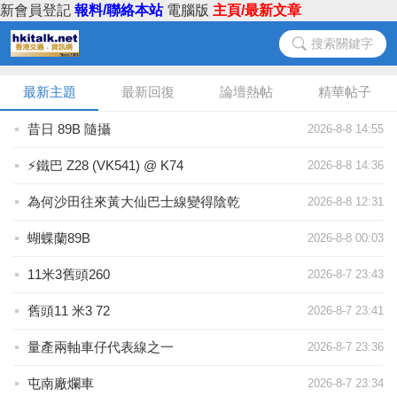
新會員登記
報料/聯絡本站
電腦版
主頁/最新文章
搜索關鍵字
最新主題
最新回復
論壇熱帖
精華帖子
昔日 89B 隨攝
2026-8-8 14:55
⚡鐵巴 Z28 (VK541) @ K74
2026-8-8 14:36
為何沙田往來黃大仙巴士線變得陰乾
2026-8-8 12:31
蝴蝶蘭89B
2026-8-8 00:03
11米3舊頭260
2026-8-7 23:43
舊頭11 米3 72
2026-8-7 23:41
量產兩軸車仔代表線之一
2026-8-7 23:36
屯南廠爛車
2026-8-7 23:34