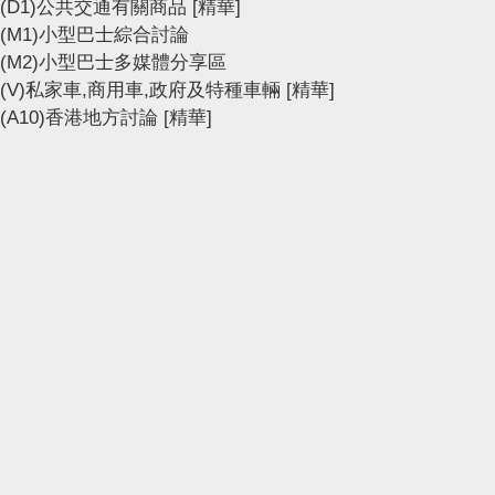
(D1)公共交通有關商品
[精華]
(M1)小型巴士綜合討論
(M2)小型巴士多媒體分享區
(V)私家車,商用車,政府及特種車輛
[精華]
(A10)香港地方討論
[精華]