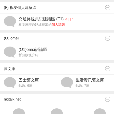
(F) 板友個人建議區
交通路線集思建議區 (F1)
今日 1
板友就交通路線提出的
個人建議
(O) omsi
(O1)omsi討論區
暫無版塊介紹
舊文庫
巴士舊文庫
生活資訊舊文庫
帖數:
6萬
帖數:
7萬
hkitalk.net