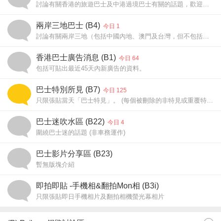
討論有關香港的旅遊巴士及中港過境巴士有關的話題，歡迎張貼短片或相片。[討論範圍不包括城巴及九鐵的非專利巴士]
兩岸三地巴士 (B4)
今日 1
討論有關兩岸三地（包括中國內地、澳門及台灣，但不包括香港）的巴士及無軌電車，包括文章及相片等。
香港巴士廣告消息 (B1)
今日 64
包括可貼出最近45天內新廣告的資料。
巴士特別所見 (B7)
今日 125
只限張貼當天「巴士特見」。 (每個被刪除的非特見或重覆特見扣50 iPower)
巴士迷吹水區 (B22)
今日 4
圍繞巴士迷的話題 (非車務運作)
巴士影片分享區 (B23)
暫無版塊介紹
即拍即貼 -手機相&翻拍Mon相 (B3i)
只限張貼即日手機相片及翻拍相機螢光幕相片